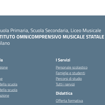
uola Primaria, Scuola Secondaria, Liceo Musicale
STITUTO OMNICOMPRENSIVO MUSICALE STATALE
ilano
Visita la pagina iniziale della scuola
la
I Servizi
zione
Personale scolastico
Famiglie e studenti
ne
Percorsi di studio
della scuola
Tutti i servizi
della scuola
Didattica
azione
Offerta formativa