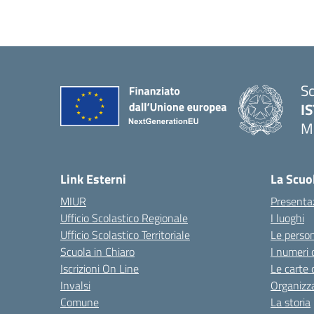
Sc
I
M
— 
Link Esterni
La Scuo
MIUR
Presenta
Ufficio Scolastico Regionale
I luoghi
Ufficio Scolastico Territoriale
Le perso
Scuola in Chiaro
I numeri 
Iscrizioni On Line
Le carte 
Invalsi
Organizz
Comune
La storia