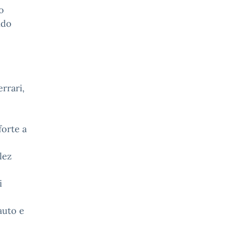
o
ndo
rrari,
forte a
lez
i
auto e