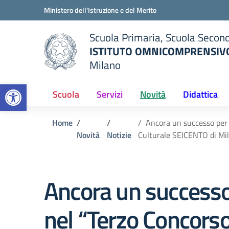
Vai ai contenuti
Vai al menu di navigazione
Vai al footer
Ministero dell'Istruzione e del Merito
Scuola Primaria, Scuola Second
ISTITUTO OMNICOMPRENSIVO
Milano
— Visita la pagina iniziale del
Open toolbar
ella scuola
Scuola
Servizi
Novità
Didattica
Home
Ancora un successo per g
Novità
Notizie
Culturale SEICENTO di Mi
Ancora un successo 
nel “Terzo Concorso