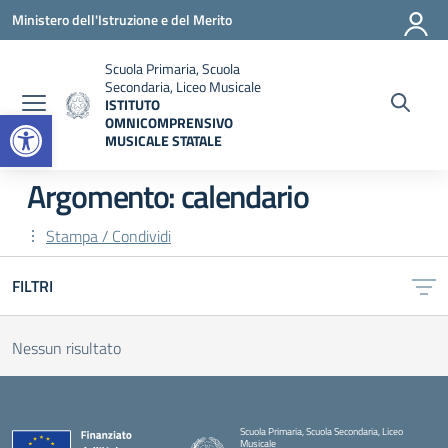
Vai ai contenuti
Vai al menu di navigazione
Vai al footer
Ministero dell'Istruzione e del Merito
Scuola Primaria, Scuola
Secondaria, Liceo Musicale
ISTITUTO
Open toolbar
OMNICOMPRENSIVO
MUSICALE STATALE
— Visita la pagina iniziale della scuola
Argomento: calendario
Stampa / Condividi
FILTRI
Nessun risultato
Scuola Primaria, Scuola Secondaria, Liceo
Musicale