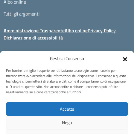
Albo online
Tutti gli argomenti
Amministrazione Trasparente
Albo online
Privacy Policy
Dichiarazione di accessibilità
Gestisci Consenso
Indirizzo:
Via Corridoni 34/36 Milano
Centralino:
02 88446647
Email:
miic8de001@istruzione.it
Per fornire le migliori esperienze, utilizziamo tecnologie come i cookie per
Posta elettronica certificata (PEC):
miic8de001@pec.istruzione.it
memorizzare e/o accedere alle informazioni del dispositivo. Il consenso a queste
tecnologie ci permetterà di elaborare dati come il comportamento di navigazione
Codice fiscale: 80124970155
o ID unici su questo sito. Non acconsentire o ritirare il consenso può influire
negativamente su alcune caratteristiche e funzioni.
Istituto Omnicomprensivo Musicale Statale
Via Corridoni 34/36 Milano | Tel. 02 88446647 Fax 02-88.440.328
miic8de001@istruzione.it | miic8de001@pec.istruzione.it
Accetta
C.F. 80124970155
Nega
Idea e progetto di Designers Italia