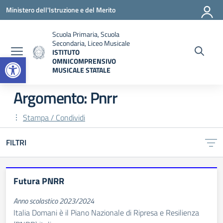
Vai ai contenuti
Vai al menu di navigazione
Vai al footer
Ministero dell'Istruzione e del Merito
Scuola Primaria, Scuola
Secondaria, Liceo Musicale
ISTITUTO
Open toolbar
OMNICOMPRENSIVO
MUSICALE STATALE
— Visita la pagina iniziale della scuola
Argomento: Pnrr
Stampa / Condividi
FILTRI
Futura PNRR
Anno scolastico 2023/2024
Italia Domani è il Piano Nazionale di Ripresa e Resilienza