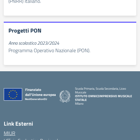
(PNRR) italiano.
Progetti PON
Anno scolastico 2023/2024
Programma Operativo Nazionale (PON).
Scuola Primaria, Scuola Secondaria, Liceo
Musicale
ISTITUTO OMNICOMPRENSIVO MUSICALE
STATALE
Milano
— Visita la pagina iniziale della scuola
Link Esterni
MIUR