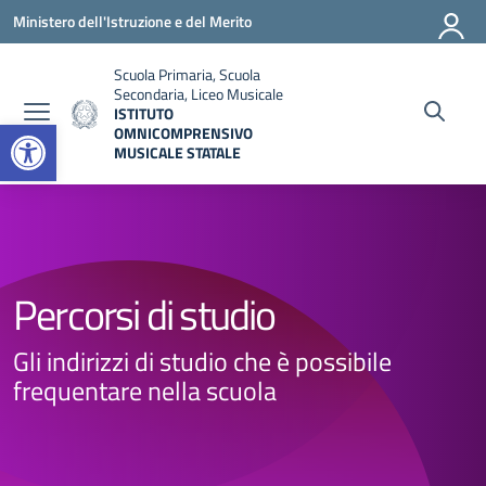
Vai ai contenuti
Vai al menu di navigazione
Vai al footer
Ministero dell'Istruzione e del Merito
Scuola Primaria, Scuola
Secondaria, Liceo Musicale
ISTITUTO
Open toolbar
OMNICOMPRENSIVO
MUSICALE STATALE
— Visita la pagina iniziale della scuola
Percorsi di studio
Gli indirizzi di studio che è possibile
frequentare nella scuola