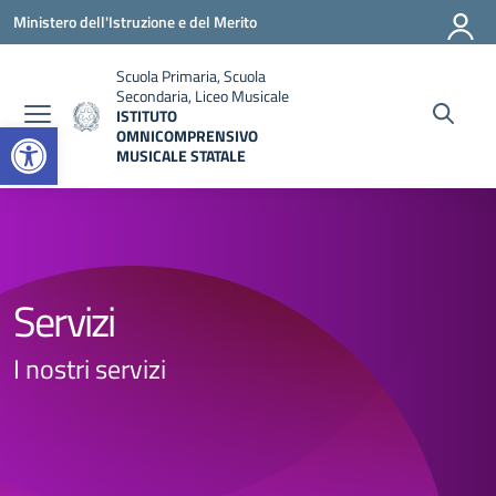
Vai ai contenuti
Vai al menu di navigazione
Vai al footer
Ministero dell'Istruzione e del Merito
Scuola Primaria, Scuola
Secondaria, Liceo Musicale
ISTITUTO
Open toolbar
OMNICOMPRENSIVO
MUSICALE STATALE
— Visita la pagina iniziale della scuola
Servizi
I nostri servizi