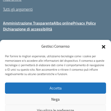
Tutti gli argomenti
Amministrazione Trasparente
Albo online
Privacy Policy
Dichiarazione di accessibilità
Gestisci Consenso
Indirizzo:
Via Corridoni 34/36 Milano
Centralino:
02 88446647
Email:
miic8de001@istruzione.it
Per fornire le migliori esperienze, utilizziamo tecnologie come i cookie per
Posta elettronica certificata (PEC):
miic8de001@pec.istruzione.it
memorizzare e/o accedere alle informazioni del dispositivo. Il consenso a queste
tecnologie ci permetterà di elaborare dati come il comportamento di navigazione
Codice fiscale: 80124970155
o ID unici su questo sito. Non acconsentire o ritirare il consenso può influire
negativamente su alcune caratteristiche e funzioni.
Istituto Omnicomprensivo Musicale Statale
Via Corridoni 34/36 Milano | Tel. 02 88446647 Fax 02-88.440.328
miic8de001@istruzione.it | miic8de001@pec.istruzione.it
Accetta
C.F. 80124970155
Nega
Idea e progetto di Designers Italia
Visualizza le preferenze