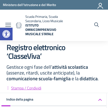
Vai ai contenuti
Vai al menu di navigazione
Vai al footer
Ministero dell'Istruzione e del Merito
Scuola Primaria, Scuola
Secondaria, Liceo Musicale
ISTITUTO
Open toolbar
OMNICOMPRENSIVO
MUSICALE STATALE
— Visita la pagina iniziale della scuola
Registro elettronico
‘ClasseViva’
Gestisce ogni fase dell’
attività scolastica
(assenze, ritardi, uscite anticipate), la
comunicazione scuola-famiglia
e la
didattica
.
Stampa / Condividi
Indice della pagina