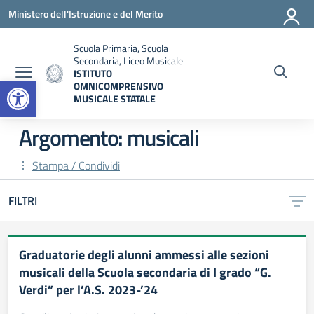
Vai ai contenuti
Vai al menu di navigazione
Vai al footer
Ministero dell'Istruzione e del Merito
Scuola Primaria, Scuola
Secondaria, Liceo Musicale
ISTITUTO
Open toolbar
OMNICOMPRENSIVO
MUSICALE STATALE
— Visita la pagina iniziale della scuola
Argomento: musicali
Stampa / Condividi
FILTRI
Graduatorie degli alunni ammessi alle sezioni
musicali della Scuola secondaria di I grado “G.
Verdi” per l’A.S. 2023-’24