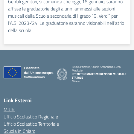
Gentili genitori, si comunica che oggi, 16 gennaio, saranno
affisse le graduatorie degli alunni ammessi alle sezioni
musicali della Scuola secondaria di I grado “G. Verdi” per
l’A.S. 2023-’24. Le graduatorie saranno visionabili nell’atrio
della scuola.
Scuola Primaria, Scuola Secondaria, Liceo
Musicale
ISTITUTO OMNICOMPRENSIVO MUSICALE
STATALE
Milano
— Visita la pagina iniziale della scuola
Link Esterni
MIUR
Ufficio Scolastico Regionale
Ufficio Scolastico Territoriale
Scuola in Chiaro