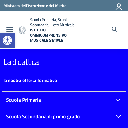
Vai ai contenuti
Vai al menu di navigazione
Vai al footer
Ministero dell'Istruzione e del Merito
Scuola Primaria, Scuola
Secondaria, Liceo Musicale
ISTITUTO
Open toolbar
OMNICOMPRENSIVO
MUSICALE STATALE
— Visita la pagina iniziale della scuola
La didattica
la nostra offerta formativa
Scuola Primaria
Scuola Secondaria di primo grado