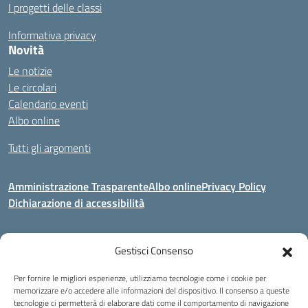
I progetti delle classi
Informativa privacy
Novità
Le notizie
Le circolari
Calendario eventi
Albo online
Tutti gli argomenti
Amministrazione Trasparente
Albo online
Privacy Policy
Dichiarazione di accessibilità
Gestisci Consenso
Indirizzo:
Via Corridoni 34/36 Milano
Centralino:
02 88446647
Email:
miic8de001@istruzione.it
Per fornire le migliori esperienze, utilizziamo tecnologie come i cookie per
Posta elettronica certificata (PEC):
miic8de001@pec.istruzione.it
memorizzare e/o accedere alle informazioni del dispositivo. Il consenso a queste
tecnologie ci permetterà di elaborare dati come il comportamento di navigazione