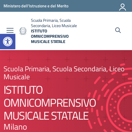
Vai ai contenuti
Vai al menu di navigazione
Vai al footer
Ministero dell'Istruzione e del Merito
Scuola Primaria, Scuola
Secondaria, Liceo Musicale
ISTITUTO
Open toolbar
OMNICOMPRENSIVO
MUSICALE STATALE
Scuola Primaria, Scuola Secondaria, Liceo
Musicale
ISTITUTO
OMNICOMPRENSIVO
MUSICALE STATALE
Milano