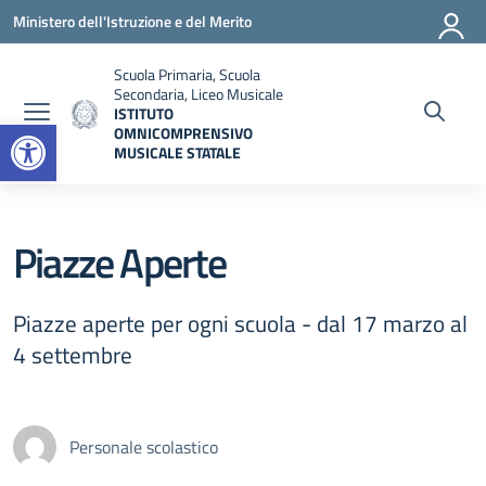
Vai ai contenuti
Vai al menu di navigazione
Vai al footer
Ministero dell'Istruzione e del Merito
Scuola Primaria, Scuola
Secondaria, Liceo Musicale
ISTITUTO
Open toolbar
OMNICOMPRENSIVO
MUSICALE STATALE
— Visita la pagina iniziale della scuola
Piazze Aperte
Piazze aperte per ogni scuola - dal 17 marzo al
4 settembre
Personale scolastico