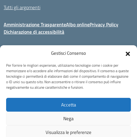
Tutti gli argomenti
Amministrazione Trasparente
Albo online
Privacy Policy
Dichiarazione di accessibilità
Gestisci Consenso
Indirizzo:
Via Corridoni 34/36 Milano
Centralino:
02 88446647
Email:
miic8de001@istruzione.it
Per fornire le migliori esperienze, utilizziamo tecnologie come i cookie per
Posta elettronica certificata (PEC):
miic8de001@pec.istruzione.it
memorizzare e/o accedere alle informazioni del dispositivo. Il consenso a queste
tecnologie ci permetterà di elaborare dati come il comportamento di navigazione
Codice fiscale: 80124970155
o ID unici su questo sito. Non acconsentire o ritirare il consenso può influire
negativamente su alcune caratteristiche e funzioni.
Istituto Omnicomprensivo Musicale Statale
Via Corridoni 34/36 Milano | Tel. 02 88446647 Fax 02-88.440.328
miic8de001@istruzione.it | miic8de001@pec.istruzione.it
Accetta
C.F. 80124970155
Nega
Idea e progetto di Designers Italia
Visualizza le preferenze