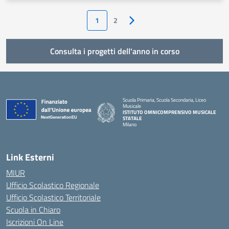
1
2
Pagina successiva
Consulta i progetti dell'anno in corso
Scuola Primaria, Scuola Secondaria, Liceo
Musicale
ISTITUTO OMNICOMPRENSIVO MUSICALE
STATALE
Milano
— Visita la pagina iniziale della scuola
Link Esterni
MIUR
Ufficio Scolastico Regionale
Ufficio Scolastico Territoriale
Scuola in Chiaro
Iscrizioni On Line