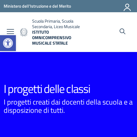
Vai ai contenuti
Vai al menu di navigazione
Vai al footer
Ministero dell'Istruzione e del Merito
Scuola Primaria, Scuola
Secondaria, Liceo Musicale
ISTITUTO
Open toolbar
OMNICOMPRENSIVO
MUSICALE STATALE
— Visita la pagina iniziale della scuola
I progetti delle classi
I progetti creati dai docenti della scuola e a
disposizione di tutti.