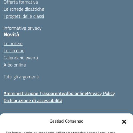
Offerta formativa
Le schede didattiche
I progetti delle classi
Informativa privacy
Novità
Le notizie
Le circolari
Calendario eventi
Albo online
Tutti gli argomenti
Amministrazione Trasparente
Albo online
Privacy Policy
Dichiarazione di accessibilità
Gestisci Consenso
Indirizzo:
Via Corridoni 34/36 Milano
Centralino:
02 88446647
Email:
miic8de001@istruzione.it
Per fornire le migliori esperienze, utilizziamo tecnologie come i cookie per