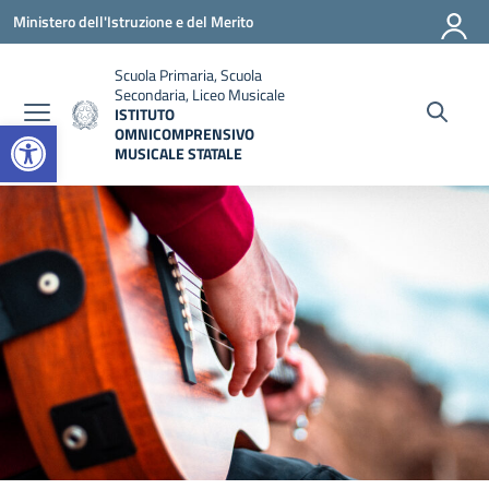
Vai ai contenuti
Vai al menu di navigazione
Vai al footer
Ministero dell'Istruzione e del Merito
Scuola Primaria, Scuola
Secondaria, Liceo Musicale
ISTITUTO
Open toolbar
OMNICOMPRENSIVO
MUSICALE STATALE
— Visita la pagina iniziale della scuola