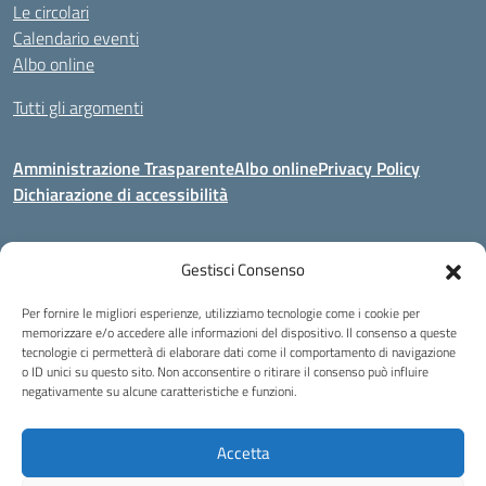
Le circolari
Calendario eventi
Albo online
Tutti gli argomenti
Amministrazione Trasparente
Albo online
Privacy Policy
Dichiarazione di accessibilità
Gestisci Consenso
Indirizzo:
Via Corridoni 34/36 Milano
Centralino:
02 88446647
Email:
miic8de001@istruzione.it
Per fornire le migliori esperienze, utilizziamo tecnologie come i cookie per
Posta elettronica certificata (PEC):
miic8de001@pec.istruzione.it
memorizzare e/o accedere alle informazioni del dispositivo. Il consenso a queste
tecnologie ci permetterà di elaborare dati come il comportamento di navigazione
Codice fiscale: 80124970155
o ID unici su questo sito. Non acconsentire o ritirare il consenso può influire
negativamente su alcune caratteristiche e funzioni.
Istituto Omnicomprensivo Musicale Statale
Via Corridoni 34/36 Milano | Tel. 02 88446647 Fax 02-88.440.328
miic8de001@istruzione.it | miic8de001@pec.istruzione.it
Accetta
C.F. 80124970155