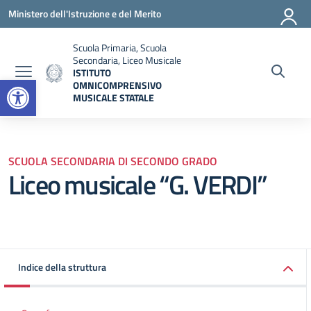
Vai ai contenuti
Vai al menu di navigazione
Vai al footer
Ministero dell'Istruzione e del Merito
Scuola Primaria, Scuola
Secondaria, Liceo Musicale
ISTITUTO
Open toolbar
OMNICOMPRENSIVO
MUSICALE STATALE
— Visita la pagina iniziale della scuola
SCUOLA SECONDARIA DI SECONDO GRADO
Liceo musicale “G. VERDI”
Indice della struttura