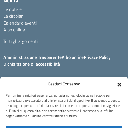
Novità
Le notizie
Le circolari
Calendario eventi
Albo online
Tutti gli argomenti
Amministrazione Trasparente
Albo online
Privacy Policy
Dichiarazione di accessibilità
Gestisci Consenso
Indirizzo:
Via Corridoni 34/36 Milano
Centralino:
02 88446647
Email:
miic8de001@istruzione.it
Per fornire le migliori esperienze, utilizziamo tecnologie come i cookie per
Posta elettronica certificata (PEC):
miic8de001@pec.istruzione.it
memorizzare e/o accedere alle informazioni del dispositivo. Il consenso a queste
tecnologie ci permetterà di elaborare dati come il comportamento di navigazione
Codice fiscale: 80124970155
o ID unici su questo sito. Non acconsentire o ritirare il consenso può influire
negativamente su alcune caratteristiche e funzioni.
Istituto Omnicomprensivo Musicale Statale
Via Corridoni 34/36 Milano | Tel. 02 88446647 Fax 02-88.440.328