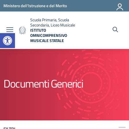
Vai ai contenuti
Vai al menu di navigazione
Vai al footer
Ministero dell'Istruzione e del Merito
Scuola Primaria, Scuola
Secondaria, Liceo Musicale
ISTITUTO
Open toolbar
OMNICOMPRENSIVO
MUSICALE STATALE
— Visita la pagina iniziale della scuola
Documenti Generici