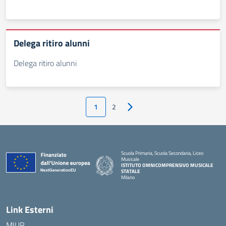
Delega ritiro alunni
Delega ritiro alunni
1
2
Pagina successiva
Scuola Primaria, Scuola Secondaria, Liceo
Musicale
ISTITUTO OMNICOMPRENSIVO MUSICALE
STATALE
Milano
— Visita la pagina iniziale della scuola
Link Esterni
MIUR