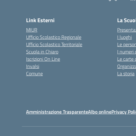
— 
Link Esterni
La Scuo
MIUR
Presenta
Ufficio Scolastico Regionale
I luoghi
Ufficio Scolastico Territoriale
Le perso
Scuola in Chiaro
I numeri 
Iscrizioni On Line
Le carte 
Invalsi
Organizz
Comune
La storia
Amministrazione Trasparente
Albo online
Privacy Poli