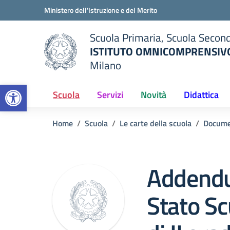
Vai ai contenuti
Vai al menu di navigazione
Vai al footer
Ministero dell'Istruzione e del Merito
Scuola Primaria, Scuola Second
ISTITUTO OMNICOMPRENSIVO
Milano
— Visita la pagina iniziale del
Open toolbar
ella scuola
Scuola
Servizi
Novità
Didattica
Home
Scuola
Le carte della scuola
Docume
Addend
Stato Sc