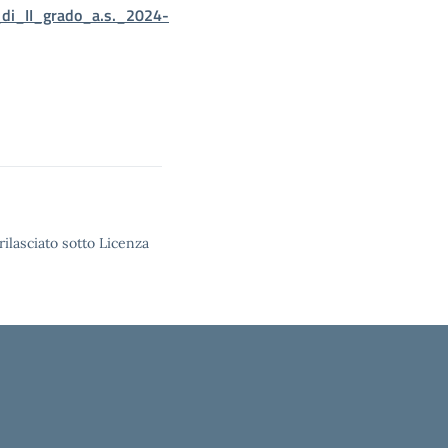
i_II_grado_a.s._2024-
rilasciato sotto Licenza