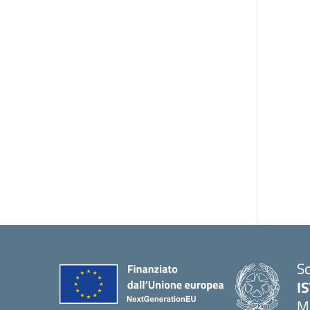
Sc
I
M