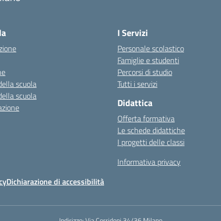
Visita la pagina iniziale della scuola
la
I Servizi
zione
Personale scolastico
Famiglie e studenti
ne
Percorsi di studio
della scuola
Tutti i servizi
della scuola
Didattica
azione
Offerta formativa
Le schede didattiche
I progetti delle classi
Informativa privacy
cy
Dichiarazione di accessibilità
Indirizzo:
Via Corridoni 34/36 Milano