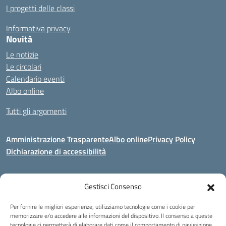
I progetti delle classi
Informativa privacy
Novità
Le notizie
Le circolari
Calendario eventi
Albo online
Tutti gli argomenti
Amministrazione Trasparente
Albo online
Privacy Policy
Dichiarazione di accessibilità
Gestisci Consenso
Indirizzo:
Via Corridoni 34/36 Milano
Centralino:
02 88446647
Email:
miic8de001@istruzione.it
Per fornire le migliori esperienze, utilizziamo tecnologie come i cookie per
Posta elettronica certificata (PEC):
miic8de001@pec.istruzione.it
memorizzare e/o accedere alle informazioni del dispositivo. Il consenso a queste
tecnologie ci permetterà di elaborare dati come il comportamento di navigazione