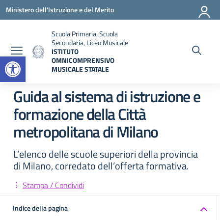
Vai ai contenuti
Vai al menu di navigazione
Vai al footer
Ministero dell'Istruzione e del Merito
Scuola Primaria, Scuola
Secondaria, Liceo Musicale
ISTITUTO
Open toolbar
OMNICOMPRENSIVO
MUSICALE STATALE
— Visita la pagina iniziale della scuola
Guida al sistema di istruzione e
formazione della Città
metropolitana di Milano
L’elenco delle scuole superiori della provincia
di Milano, corredato dell’offerta formativa.
Stampa / Condividi
Indice della pagina