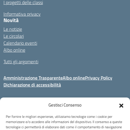
I progetti delle classi
Informativa privacy
Novità
Le notizie
Le circolari
Calendario eventi
Albo online
Tutti gli argomenti
Amministrazione Trasparente
Albo online
Privacy Policy
Dichiarazione di accessibilità
Gestisci Consenso
Indirizzo:
Via Corridoni 34/36 Milano
Centralino:
02 88446647
Email:
miic8de001@istruzione.it
Per fornire le migliori esperienze, utilizziamo tecnologie come i cookie per
Posta elettronica certificata (PEC):
miic8de001@pec.istruzione.it
memorizzare e/o accedere alle informazioni del dispositivo. Il consenso a queste
tecnologie ci permetterà di elaborare dati come il comportamento di navigazione