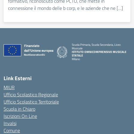
formativo, riconosciuto come PCTO, che mette in
connessione il mondo delle b corp, e le aziende che ne […]
Scuola Primaria, Scuola Secondaria, Liceo
Musicale
ISTITUTO OMNICOMPRENSIVO MUSICALE
STATALE
Milano
— Visita la pagina iniziale della scuola
Link Esterni
MIUR
Ufficio Scolastico Regionale
Ufficio Scolastico Territoriale
Scuola in Chiaro
Iscrizioni On Line
Invalsi
Comune