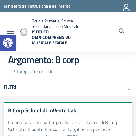
Vai ai contenuti
Vai al menu di navigazione
Vai al footer
Ministero dell'Istruzione e del Merito
Scuola Primaria, Scuola
Secondaria, Liceo Musicale
ISTITUTO
Open toolbar
OMNICOMPRENSIVO
MUSICALE STATALE
— Visita la pagina iniziale della scuola
Argomento: B corp
Stampa / Condividi
FILTRI
B Corp School di InVento Lab
La nostra scuola partecipa alla sesta edizione di B Corp
School di InVento Innovation Lab, il primo percorso