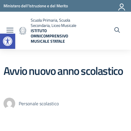
Vai ai contenuti
Vai al menu di navigazione
Vai al footer
Ministero dell'Istruzione e del Merito
Scuola Primaria, Scuola
Secondaria, Liceo Musicale
ISTITUTO
Open toolbar
OMNICOMPRENSIVO
MUSICALE STATALE
— Visita la pagina iniziale della scuola
Avvio nuovo anno scolastico
Personale scolastico