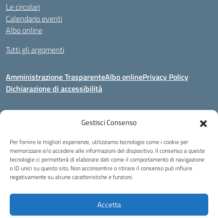
Le circolari
Calendario eventi
Albo online
Tutti gli argomenti
Amministrazione Trasparente
Albo online
Privacy Policy
Dichiarazione di accessibilità
Gestisci Consenso
Indirizzo:
Via Corridoni 34/36 Milano
Centralino:
02 88446647
Email:
miic8de001@istruzione.it
Per fornire le migliori esperienze, utilizziamo tecnologie come i cookie per
Posta elettronica certificata (PEC):
miic8de001@pec.istruzione.it
memorizzare e/o accedere alle informazioni del dispositivo. Il consenso a queste
tecnologie ci permetterà di elaborare dati come il comportamento di navigazione
Codice fiscale: 80124970155
o ID unici su questo sito. Non acconsentire o ritirare il consenso può influire
negativamente su alcune caratteristiche e funzioni.
Istituto Omnicomprensivo Musicale Statale
Via Corridoni 34/36 Milano | Tel. 02 88446647 Fax 02-88.440.328
miic8de001@istruzione.it | miic8de001@pec.istruzione.it
Accetta
C.F. 80124970155