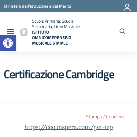
Vai ai contenuti
Vai al menu di navigazione
Vai al footer
Ministero dell'Istruzione e del Merito
Scuola Primaria, Scuola
Secondaria, Liceo Musicale
ISTITUTO
Open toolbar
OMNICOMPRENSIVO
MUSICALE STATALE
— Visita la pagina iniziale della scuola
Certificazione Cambridge
Stampa / Condividi
https://ceq.inspera.com/get-iep