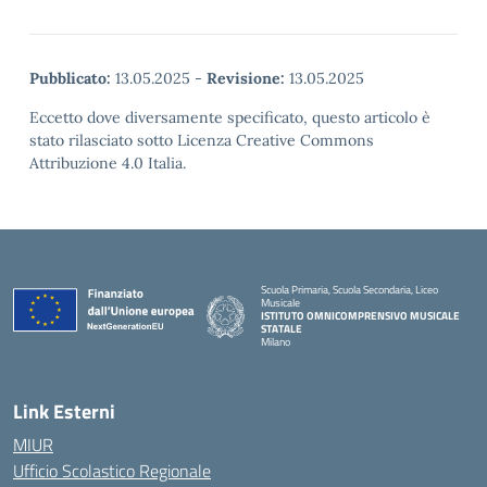
Pubblicato:
13.05.2025
-
Revisione:
13.05.2025
Eccetto dove diversamente specificato, questo articolo è
stato rilasciato sotto Licenza Creative Commons
Attribuzione 4.0 Italia.
Scuola Primaria, Scuola Secondaria, Liceo
Musicale
ISTITUTO OMNICOMPRENSIVO MUSICALE
STATALE
Milano
— Visita la pagina iniziale della scuola
Link Esterni
MIUR
Ufficio Scolastico Regionale