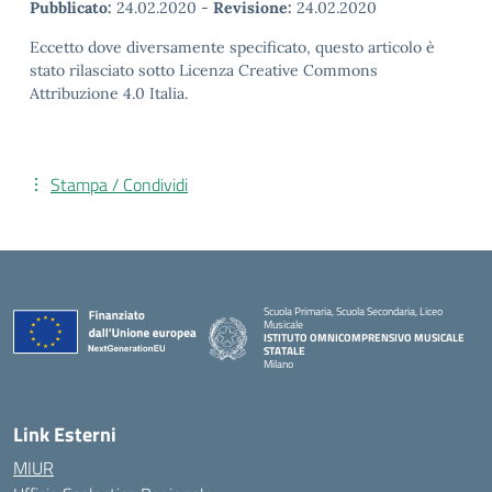
Pubblicato:
24.02.2020
-
Revisione:
24.02.2020
Eccetto dove diversamente specificato, questo articolo è
stato rilasciato sotto Licenza Creative Commons
Attribuzione 4.0 Italia.
Stampa / Condividi
Scuola Primaria, Scuola Secondaria, Liceo
Musicale
ISTITUTO OMNICOMPRENSIVO MUSICALE
STATALE
Milano
— Visita la pagina iniziale della scuola
Link Esterni
MIUR