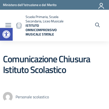
Vai ai contenuti
Vai al menu di navigazione
Vai al footer
Ministero dell'Istruzione e del Merito
Scuola Primaria, Scuola
Secondaria, Liceo Musicale
ISTITUTO
Open toolbar
OMNICOMPRENSIVO
MUSICALE STATALE
— Visita la pagina iniziale della scuola
Comunicazione Chiusura
Istituto Scolastico
Personale scolastico