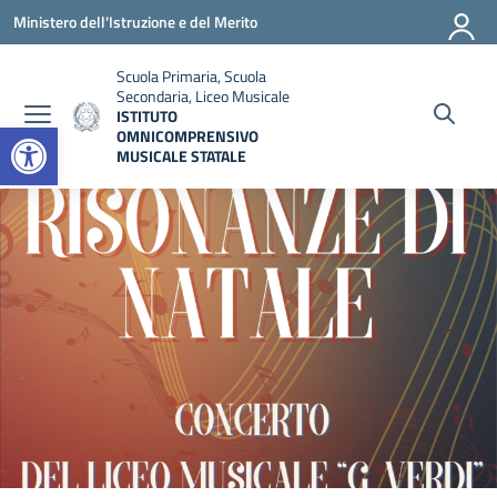
Vai ai contenuti
Vai al menu di navigazione
Vai al footer
Ministero dell'Istruzione e del Merito
Scuola Primaria, Scuola
Secondaria, Liceo Musicale
ISTITUTO
Open toolbar
OMNICOMPRENSIVO
MUSICALE STATALE
— Visita la pagina iniziale della scuola