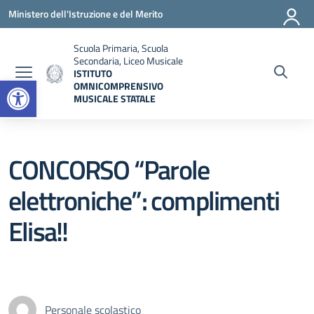
Vai ai contenuti
Vai al menu di navigazione
Vai al footer
Ministero dell'Istruzione e del Merito
Scuola Primaria, Scuola
Secondaria, Liceo Musicale
ISTITUTO
Open toolbar
OMNICOMPRENSIVO
MUSICALE STATALE
— Visita la pagina iniziale della scuola
CONCORSO “Parole
elettroniche”: complimenti
Elisa!!
Personale scolastico