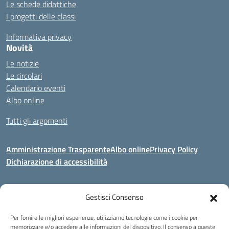
Le schede didattiche
I progetti delle classi
Informativa privacy
Novità
Le notizie
Le circolari
Calendario eventi
Albo online
Tutti gli argomenti
Amministrazione Trasparente
Albo online
Privacy Policy
Dichiarazione di accessibilità
Gestisci Consenso
Indirizzo:
Via Corridoni 34/36 Milano
Centralino:
02 88446647
Email:
miic8de001@istruzione.it
Per fornire le migliori esperienze, utilizziamo tecnologie come i cookie per
Posta elettronica certificata (PEC):
miic8de001@pec.istruzione.it
memorizzare e/o accedere alle informazioni del dispositivo. Il consenso a queste