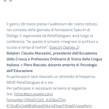
Il giorno 28 marzo presso l’auditorium del nostro Istituto,
nel contesto delle giornate di formazione Specchi di
Dialogo 2 organizzate da ReteDialogues, avrà luogo la
conferenza “Se questo è scrivere: insegnare la scrittura a
scuola ai tempi di twitter”. (
Specchi Dialogo 2
)
Relatori
:
Claudio Marazzini, presidente dell’Accademia
della Crusca e Professore Ordinario di Storia della Lingua
Italiana
, e
Piero Boscolo, docente emerito di Psicologia
dell’Educazione
.
Ai partecipanti sarà rilasciato un attestato di frequenza
MIUR ReteDialogues di 4 ore.
Per partecipare è necessario iscriversi al seguente
link:
https://docs.google.com/
forms/d/e/1FAIpQLSd3_62Ob4GTim
K15cdOv5joMKzKtozxEKk4JsElpocF
XtsieQ/viewform