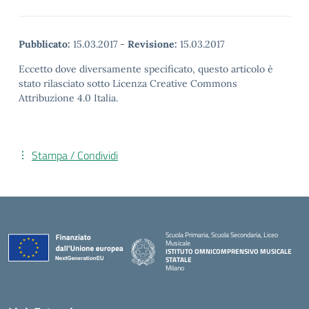
Pubblicato:
15.03.2017
-
Revisione:
15.03.2017
Eccetto dove diversamente specificato, questo articolo è
stato rilasciato sotto Licenza Creative Commons
Attribuzione 4.0 Italia.
Stampa / Condividi
Scuola Primaria, Scuola Secondaria, Liceo
Musicale
ISTITUTO OMNICOMPRENSIVO MUSICALE
STATALE
Milano
— Visita la pagina iniziale della scuola