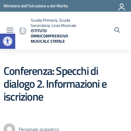
Vai ai contenuti
Vai al menu di navigazione
Vai al footer
Ministero dell'Istruzione e del Merito
Scuola Primaria, Scuola
Secondaria, Liceo Musicale
ISTITUTO
Open toolbar
OMNICOMPRENSIVO
MUSICALE STATALE
— Visita la pagina iniziale della scuola
Conferenza: Specchi di
dialogo 2. Informazioni e
iscrizione
Personale scolastico