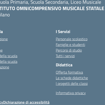
uola Primaria, Scuola Secondaria, Liceo Musicale
STITUTO OMNICOMPRENSIVO MUSICALE STATALE
ilano
Visita la pagina iniziale della scuola
la
I Servizi
zione
Personale scolastico
Famiglie e studenti
ne
Percorsi di studio
della scuola
Tutti i servizi
della scuola
Didattica
azione
Offerta formativa
Le schede didattiche
I progetti delle classi
Informativa privacy
cy
Dichiarazione di accessibilità