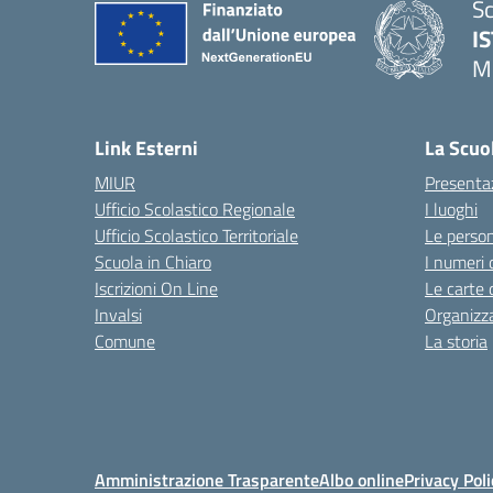
Sc
I
M
— 
Link Esterni
La Scuo
MIUR
Presenta
Ufficio Scolastico Regionale
I luoghi
Ufficio Scolastico Territoriale
Le perso
Scuola in Chiaro
I numeri 
Iscrizioni On Line
Le carte 
Invalsi
Organizz
Comune
La storia
Amministrazione Trasparente
Albo online
Privacy Poli