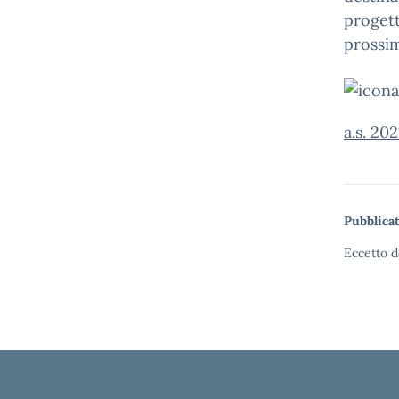
progett
prossi
a.s. 20
Pubblicat
Eccetto d