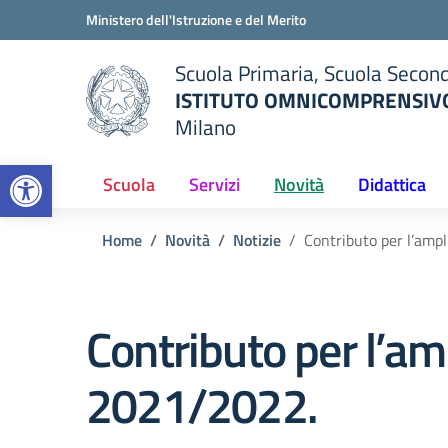
Vai ai contenuti
Vai al menu di navigazione
Vai al footer
Ministero dell'Istruzione e del Merito
Scuola Primaria, Scuola Second
ISTITUTO OMNICOMPRENSIVO
Milano
— Visita la pagina iniziale del
Open toolbar
ella scuola
Scuola
Servizi
Novità
Didattica
Home
Novità
Notizie
Contributo per l’ampl
Contributo per l’am
2021/2022.