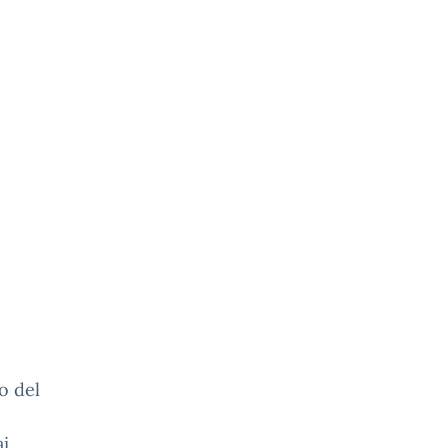
o del
ai