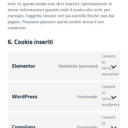
web. In questo modo non devi inserire ripetutamente le
stesse informazioni quando visiti il nostro sito web, per
esempio, l'oggetto rimane nel tuo carrello finché non hai
pagato. Possiamo piazzare questi cookie senza il tuo
consenso.
6. Cookie inseriti
Consent
to
Elementor
Statistiche (anonimo)
service
elementor
Consent
to
WordPress
Funzionale
service
wordpress
Consent
to
Complianz
Funzionale