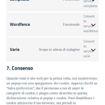
service
complianz
Consent
to
Wordfence
Funzionale
service
wordfence
Consent
to
Varie
Scopo in attesa di indagine
service
varie
7. Consenso
Quando visiti il sito web per la prima volta, noi mostreremo
un popup con una spiegazione dei cookie. Appena clicchi su
"Salva preferenze", dai il permesso a noi di usare le
categorie di cookie e plugin come descritto in questa
dichiarazione relativa ai popup e cookie. Puoi disabilitare i
cookie attraverso il tuo browser, ma prendi in