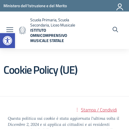
Vai ai contenuti
Vai al menu di navigazione
Vai al footer
Ministero dell'Istruzione e del Merito
Scuola Primaria, Scuola
Secondaria, Liceo Musicale
ISTITUTO
Open toolbar
OMNICOMPRENSIVO
MUSICALE STATALE
— Visita la pagina iniziale della scuola
Cookie Policy (UE)
Stampa / Condividi
Questa politica sui cookie è stata aggiornata l'ultima volta il
Dicembre 2, 2024 e si applica ai cittadini e ai residenti