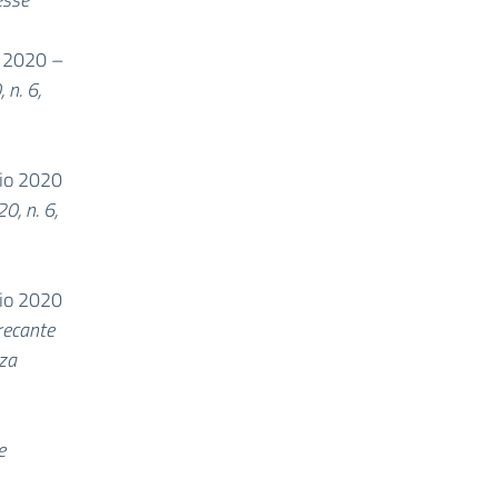
 2020 –
 n. 6,
aio 2020
0, n. 6,
aio 2020
recante
nza
e