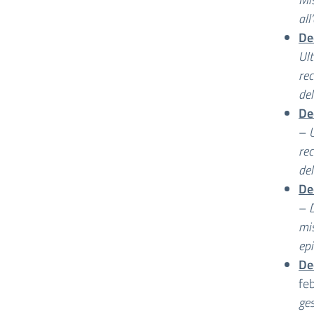
al
De
Ult
rec
de
De
–
U
rec
de
De
–
D
mis
ep
De
fe
ge