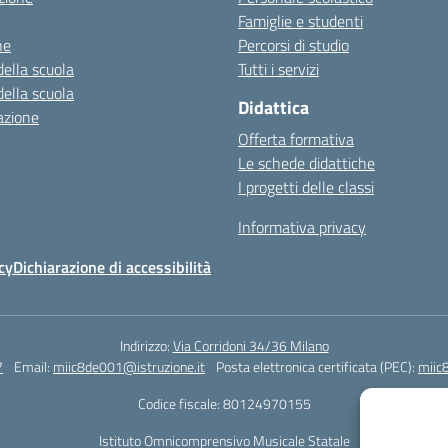
Famiglie e studenti
ne
Percorsi di studio
della scuola
Tutti i servizi
della scuola
Didattica
azione
Offerta formativa
Le schede didattiche
I progetti delle classi
Informativa privacy
cy
Dichiarazione di accessibilità
Indirizzo:
Via Corridoni 34/36 Milano
7
Email:
miic8de001@istruzione.it
Posta elettronica certificata (PEC):
miic
Codice fiscale: 80124970155
Istituto Omnicomprensivo Musicale Statale