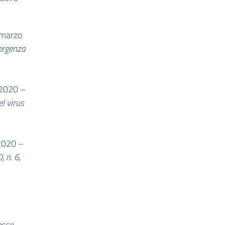
 marzo
mergenza
 2020 –
el virus
2020 –
 n. 6,
esse