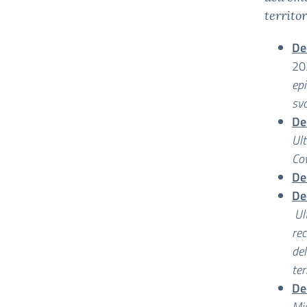
territo
De
20
epi
svo
De
Ult
Cov
De
De
Ul
rec
del
ter
De
Mis