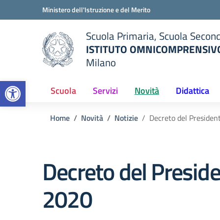
Vai ai contenuti
Vai al menu di navigazione
Vai al footer
Ministero dell'Istruzione e del Merito
Scuola Primaria, Scuola Second
ISTITUTO OMNICOMPRENSIVO
Milano
— Visita la pagina iniziale del
Open toolbar
ella scuola
Scuola
Servizi
Novità
Didattica
Home
Novità
Notizie
Decreto del President
Decreto del Preside
2020