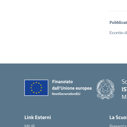
Pubblicat
Eccetto d
Sc
I
M
— 
Link Esterni
La Scuo
MIUR
Presenta