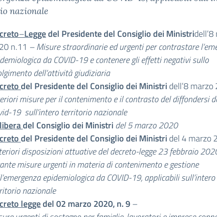
rio nazionale
creto
–
Legge
del Presidente del Consiglio dei Ministri
dell’8
20 n.11
– Misure straordinarie ed urgenti per contrastare l’e
demiologica da COVID-19 e contenere gli effetti negativi sullo
lgimento dell’attività giudiziaria
creto
del Presidente del Consiglio dei Ministri
dell’8 marzo
eriori misure per il contenimento e il contrasto del diffondersi d
id-19 sull’intero territorio nazionale
libera
del Consiglio dei Ministri
del 5 marzo 2020
creto
del Presidente del Consiglio dei Ministri
del 4 marzo 
teriori disposizioni attuative del decreto-legge 23 febbraio 2020,
ante misure urgenti in materia di contenimento e gestione
l’emergenza epidemiologica da COVID-19, applicabili sull’intero
ritorio nazionale
creto legge
del 02 marzo 2020, n. 9
–
ure urgenti di sostegno per famiglie, lavoratori e imprese conn