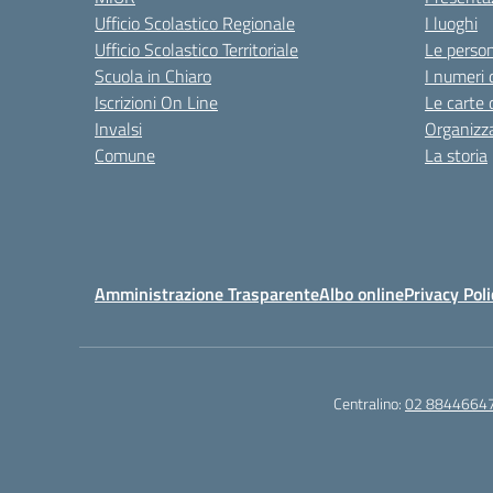
Ufficio Scolastico Regionale
I luoghi
Ufficio Scolastico Territoriale
Le perso
Scuola in Chiaro
I numeri 
Iscrizioni On Line
Le carte 
Invalsi
Organizz
Comune
La storia
Amministrazione Trasparente
Albo online
Privacy Poli
Centralino:
02 8844664