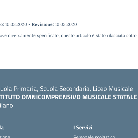
o:
10.03.2020
-
Revisione:
10.03.2020
ove diversamente specificato, questo articolo è stato rilasciato sott
uola Primaria, Scuola Secondaria, Liceo Musicale
STITUTO OMNICOMPRENSIVO MUSICALE STATALE
ilano
Visita la pagina iniziale della scuola
la
I Servizi
zione
Personale scolastico