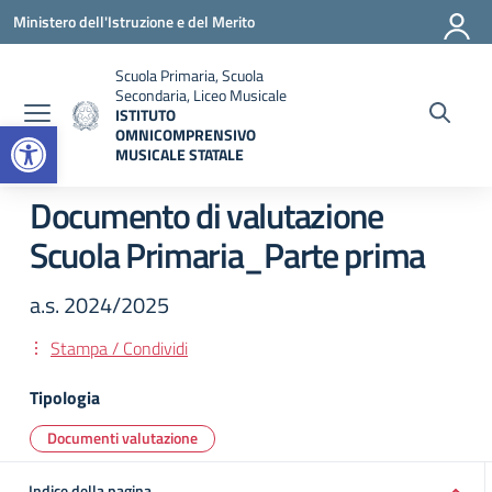
Vai ai contenuti
Vai al menu di navigazione
Vai al footer
Ministero dell'Istruzione e del Merito
Scuola Primaria, Scuola
Secondaria, Liceo Musicale
ISTITUTO
Open toolbar
OMNICOMPRENSIVO
MUSICALE STATALE
— Visita la pagina iniziale della scuola
Documento di valutazione
Scuola Primaria_Parte prima
a.s. 2024/2025
Stampa / Condividi
Tipologia
Documenti valutazione
Indice della pagina