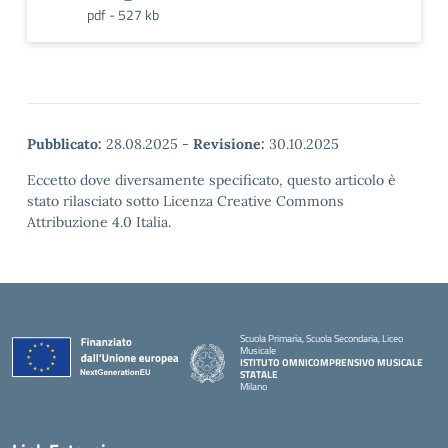
pdf - 527 kb
Pubblicato:
28.08.2025
-
Revisione:
30.10.2025
Eccetto dove diversamente specificato, questo articolo è
stato rilasciato sotto Licenza Creative Commons
Attribuzione 4.0 Italia.
Scuola Primaria, Scuola Secondaria, Liceo
Musicale
ISTITUTO OMNICOMPRENSIVO MUSICALE
STATALE
Milano
— Visita la pagina iniziale della scuola