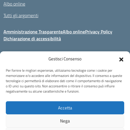
Albo online
Tutti gli argomenti
Amministrazione Trasparente
Albo online
Privacy Policy
Dichiarazione di accessibilità
Gestisci Consenso
Indirizzo:
Via Corridoni 34/36 Milano
Centralino:
02 88446647
Email:
miic8de001@istruzione.it
Per fornire le migliori esperienze, utilizziamo tecnologie come i cookie per
Posta elettronica certificata (PEC):
miic8de001@pec.istruzione.it
memorizzare e/o accedere alle informazioni del dispositivo. Il consenso a queste
tecnologie ci permetterà di elaborare dati come il comportamento di navigazione
Codice fiscale: 80124970155
o ID unici su questo sito. Non acconsentire o ritirare il consenso può influire
negativamente su alcune caratteristiche e funzioni.
Istituto Omnicomprensivo Musicale Statale
Via Corridoni 34/36 Milano | Tel. 02 88446647 Fax 02-88.440.328
miic8de001@istruzione.it | miic8de001@pec.istruzione.it
Accetta
C.F. 80124970155
Nega