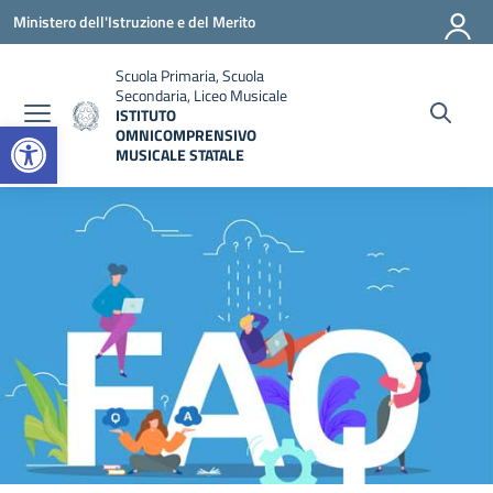
Vai ai contenuti
Vai al menu di navigazione
Vai al footer
Ministero dell'Istruzione e del Merito
Scuola Primaria, Scuola
Secondaria, Liceo Musicale
ISTITUTO
Open toolbar
OMNICOMPRENSIVO
MUSICALE STATALE
— Visita la pagina iniziale della scuola