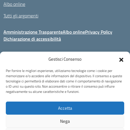
Albo online
Tutti gli argomenti
Amministrazione Trasparente
Albo online
Privacy Policy
Dichiarazione di accessibilità
Gestisci Consenso
Indirizzo:
Via Corridoni 34/36 Milano
Centralino:
02 88446647
Email:
miic8de001@istruzione.it
Per fornire le migliori esperienze, utilizziamo tecnologie come i cookie per
Posta elettronica certificata (PEC):
miic8de001@pec.istruzione.it
memorizzare e/o accedere alle informazioni del dispositivo. Il consenso a queste
tecnologie ci permetterà di elaborare dati come il comportamento di navigazione
Codice fiscale: 80124970155
o ID unici su questo sito. Non acconsentire o ritirare il consenso può influire
negativamente su alcune caratteristiche e funzioni.
Istituto Omnicomprensivo Musicale Statale
Via Corridoni 34/36 Milano | Tel. 02 88446647 Fax 02-88.440.328
miic8de001@istruzione.it | miic8de001@pec.istruzione.it
Accetta
C.F. 80124970155
Nega