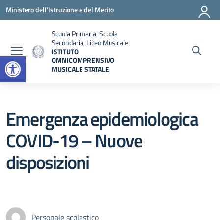
Vai ai contenuti
Vai al menu di navigazione
Vai al footer
Ministero dell'Istruzione e del Merito
Scuola Primaria, Scuola
Secondaria, Liceo Musicale
ISTITUTO
Open toolbar
OMNICOMPRENSIVO
MUSICALE STATALE
— Visita la pagina iniziale della scuola
Emergenza epidemiologica
COVID-19 – Nuove
disposizioni
Personale scolastico