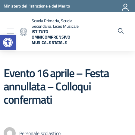
Vai ai contenuti
Vai al menu di navigazione
Vai al footer
Ministero dell'Istruzione e del Merito
Scuola Primaria, Scuola
Secondaria, Liceo Musicale
ISTITUTO
Open toolbar
OMNICOMPRENSIVO
MUSICALE STATALE
— Visita la pagina iniziale della scuola
Evento 16 aprile – Festa
annullata – Colloqui
confermati
Personale scolastico