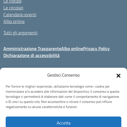
Le notizie
Le circolari
Calendario eventi
Albo online
Tutti gli argomenti
Amministrazione Trasparente
Albo online
Privacy Policy
Dichiarazione di accessibilità
Gestisci Consenso
Indirizzo:
Via Corridoni 34/36 Milano
Centralino:
02 88446647
Email:
miic8de001@istruzione.it
Per fornire le migliori esperienze, utilizziamo tecnologie come i cookie per
Posta elettronica certificata (PEC):
miic8de001@pec.istruzione.it
memorizzare e/o accedere alle informazioni del dispositivo. Il consenso a queste
tecnologie ci permetterà di elaborare dati come il comportamento di navigazione
Codice fiscale: 80124970155
o ID unici su questo sito. Non acconsentire o ritirare il consenso può influire
negativamente su alcune caratteristiche e funzioni.
Istituto Omnicomprensivo Musicale Statale
Via Corridoni 34/36 Milano | Tel. 02 88446647 Fax 02-88.440.328
miic8de001@istruzione.it | miic8de001@pec.istruzione.it
Accetta