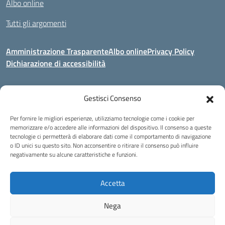
Albo online
Tutti gli argomenti
Amministrazione Trasparente
Albo online
Privacy Policy
Dichiarazione di accessibilità
Gestisci Consenso
Indirizzo:
Via Corridoni 34/36 Milano
Centralino:
02 88446647
Email:
miic8de001@istruzione.it
Per fornire le migliori esperienze, utilizziamo tecnologie come i cookie per
Posta elettronica certificata (PEC):
miic8de001@pec.istruzione.it
memorizzare e/o accedere alle informazioni del dispositivo. Il consenso a queste
tecnologie ci permetterà di elaborare dati come il comportamento di navigazione
Codice fiscale: 80124970155
o ID unici su questo sito. Non acconsentire o ritirare il consenso può influire
negativamente su alcune caratteristiche e funzioni.
Istituto Omnicomprensivo Musicale Statale
Via Corridoni 34/36 Milano | Tel. 02 88446647 Fax 02-88.440.328
miic8de001@istruzione.it | miic8de001@pec.istruzione.it
Accetta
C.F. 80124970155
Nega
Idea e progetto di Designers Italia