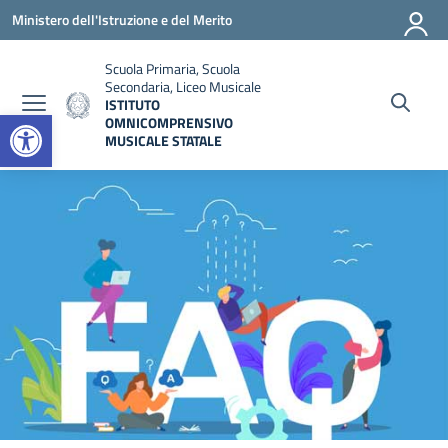
Vai ai contenuti
Vai al menu di navigazione
Vai al footer
Ministero dell'Istruzione e del Merito
Scuola Primaria, Scuola
Secondaria, Liceo Musicale
ISTITUTO
Open toolbar
OMNICOMPRENSIVO
MUSICALE STATALE
— Visita la pagina iniziale della scuola