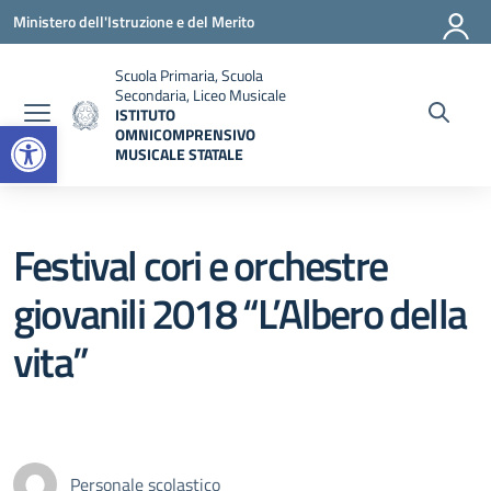
Vai ai contenuti
Vai al menu di navigazione
Vai al footer
Ministero dell'Istruzione e del Merito
Scuola Primaria, Scuola
Secondaria, Liceo Musicale
ISTITUTO
Open toolbar
OMNICOMPRENSIVO
MUSICALE STATALE
— Visita la pagina iniziale della scuola
Festival cori e orchestre
giovanili 2018 “L’Albero della
vita”
Personale scolastico