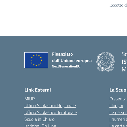
Eccetto d
Sc
I
M
— 
Link Esterni
La Scuo
MIUR
Presenta
Ufficio Scolastico Regionale
I luoghi
Ufficio Scolastico Territoriale
Le perso
Scuola in Chiaro
I numeri 
Iscrizioni On Line
Le carte 