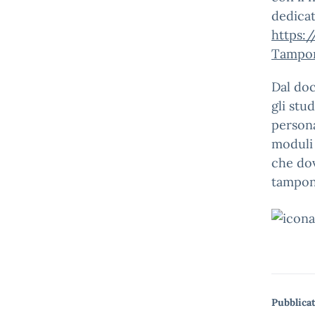
dedicat
https:
Tampon
Dal doc
gli stud
personal
moduli 
che dov
tampone
Pubblicat