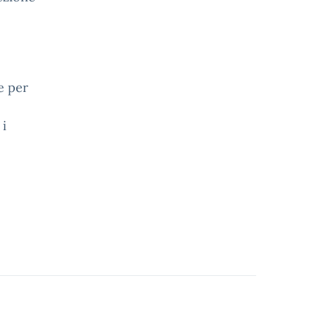
e per
 i