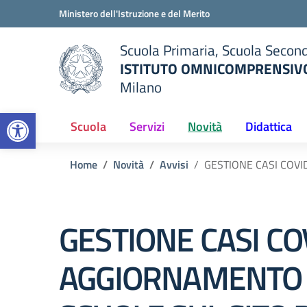
Vai ai contenuti
Vai al menu di navigazione
Vai al footer
Ministero dell'Istruzione e del Merito
Scuola Primaria, Scuola Second
ISTITUTO OMNICOMPRENSIVO
Milano
— Visita la pagina iniziale del
Open toolbar
ella scuola
Scuola
Servizi
Novità
Didattica
Home
Novità
Avvisi
GESTIONE CASI COVI
GESTIONE CASI CO
AGGIORNAMENTO