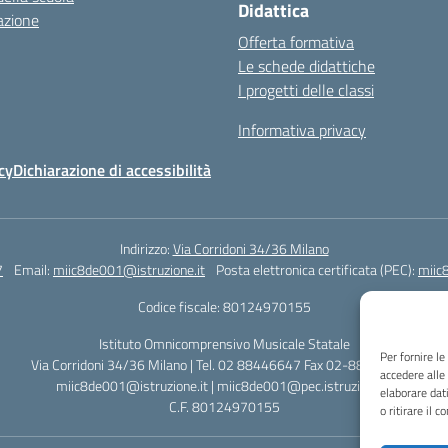
Didattica
azione
Offerta formativa
Le schede didattiche
I progetti delle classi
Informativa privacy
cy
Dichiarazione di accessibilità
Indirizzo:
Via Corridoni 34/36 Milano
7
Email:
miic8de001@istruzione.it
Posta elettronica certificata (PEC):
miic
Codice fiscale: 80124970155
Istituto Omnicomprensivo Musicale Statale
Per fornire l
Via Corridoni 34/36 Milano | Tel. 02 88446647 Fax 02-88.440.328
accedere alle
miic8de001@istruzione.it | miic8de001@pec.istruzione.it
elaborare dat
C.F. 80124970155
o ritirare il 