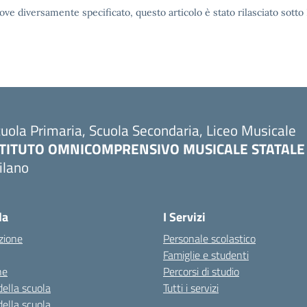
ove diversamente specificato, questo articolo è stato rilasciato sott
uola Primaria, Scuola Secondaria, Liceo Musicale
STITUTO OMNICOMPRENSIVO MUSICALE STATALE
ilano
Visita la pagina iniziale della scuola
la
I Servizi
zione
Personale scolastico
Famiglie e studenti
ne
Percorsi di studio
della scuola
Tutti i servizi
della scuola