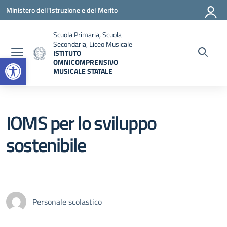
Vai ai contenuti
Vai al menu di navigazione
Vai al footer
Ministero dell'Istruzione e del Merito
Scuola Primaria, Scuola
Secondaria, Liceo Musicale
ISTITUTO
Open toolbar
OMNICOMPRENSIVO
MUSICALE STATALE
— Visita la pagina iniziale della scuola
IOMS per lo sviluppo
sostenibile
Personale scolastico