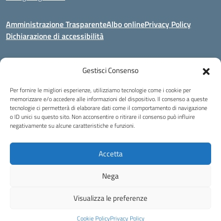
Amministrazione Trasparente
Albo online
Privacy Policy
Dichiarazione di accessibilità
Gestisci Consenso
Indirizzo:
Via Corridoni 34/36 Milano
Centralino:
02 88446647
Email:
miic8de001@istruzione.it
Per fornire le migliori esperienze, utilizziamo tecnologie come i cookie per
Posta elettronica certificata (PEC):
miic8de001@pec.istruzione.it
memorizzare e/o accedere alle informazioni del dispositivo. Il consenso a queste
tecnologie ci permetterà di elaborare dati come il comportamento di navigazione
Codice fiscale: 80124970155
o ID unici su questo sito. Non acconsentire o ritirare il consenso può influire
negativamente su alcune caratteristiche e funzioni.
Istituto Omnicomprensivo Musicale Statale
Via Corridoni 34/36 Milano | Tel. 02 88446647 Fax 02-88.440.328
miic8de001@istruzione.it | miic8de001@pec.istruzione.it
Accetta
C.F. 80124970155
Nega
Idea e progetto di Designers Italia
Visualizza le preferenze
Cookie Policy
Privacy Policy