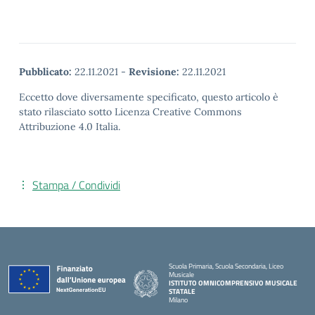
Pubblicato:
22.11.2021
-
Revisione:
22.11.2021
Eccetto dove diversamente specificato, questo articolo è
stato rilasciato sotto Licenza Creative Commons
Attribuzione 4.0 Italia.
Stampa / Condividi
Scuola Primaria, Scuola Secondaria, Liceo
Musicale
ISTITUTO OMNICOMPRENSIVO MUSICALE
STATALE
Milano
— Visita la pagina iniziale della scuola