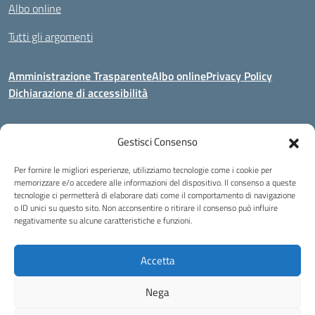
Albo online
Tutti gli argomenti
Amministrazione Trasparente
Albo online
Privacy Policy
Dichiarazione di accessibilità
Gestisci Consenso
Indirizzo:
Via Corridoni 34/36 Milano
Centralino:
02 88446647
Email:
miic8de001@istruzione.it
Per fornire le migliori esperienze, utilizziamo tecnologie come i cookie per
Posta elettronica certificata (PEC):
miic8de001@pec.istruzione.it
memorizzare e/o accedere alle informazioni del dispositivo. Il consenso a queste
tecnologie ci permetterà di elaborare dati come il comportamento di navigazione
Codice fiscale: 80124970155
o ID unici su questo sito. Non acconsentire o ritirare il consenso può influire
negativamente su alcune caratteristiche e funzioni.
Istituto Omnicomprensivo Musicale Statale
Via Corridoni 34/36 Milano | Tel. 02 88446647 Fax 02-88.440.328
miic8de001@istruzione.it | miic8de001@pec.istruzione.it
Accetta
C.F. 80124970155
Nega