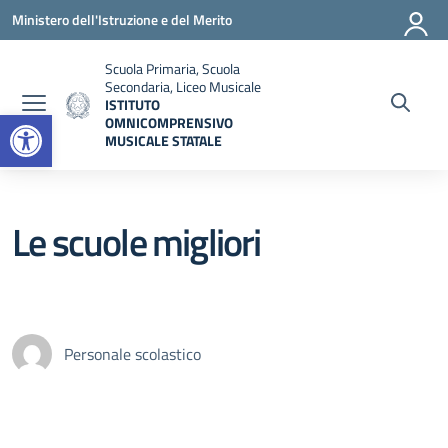
Vai ai contenuti
Vai al menu di navigazione
Vai al footer
Ministero dell'Istruzione e del Merito
Scuola Primaria, Scuola
Secondaria, Liceo Musicale
ISTITUTO
Open toolbar
OMNICOMPRENSIVO
MUSICALE STATALE
— Visita la pagina iniziale della scuola
Le scuole migliori
Personale scolastico