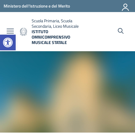
Vai ai contenuti
Vai al menu di navigazione
Vai al footer
Ministero dell'Istruzione e del Merito
Scuola Primaria, Scuola
Secondaria, Liceo Musicale
ISTITUTO
Open toolbar
OMNICOMPRENSIVO
MUSICALE STATALE
— Visita la pagina iniziale della scuola