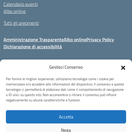
Calendario eventi
Albo online
Tutti gli argomenti
Amministrazione Trasparente
Albo online
Privacy Policy
Dichiarazione di accessibilità
Gestisci Consenso
Indirizzo:
Via Corridoni 34/36 Milano
Centralino:
02 88446647
Email:
miic8de001@istruzione.it
Per fornire le migliori esperienze, utilizziamo tecnologie come i cookie per
Posta elettronica certificata (PEC):
miic8de001@pec.istruzione.it
memorizzare e/o accedere alle informazioni del dispositivo. Il consenso a queste
tecnologie ci permetterà di elaborare dati come il comportamento di navigazione
Codice fiscale: 80124970155
o ID unici su questo sito. Non acconsentire o ritirare il consenso può influire
negativamente su alcune caratteristiche e funzioni.
Istituto Omnicomprensivo Musicale Statale
Via Corridoni 34/36 Milano | Tel. 02 88446647 Fax 02-88.440.328
miic8de001@istruzione.it | miic8de001@pec.istruzione.it
Accetta
C.F. 80124970155
Nega