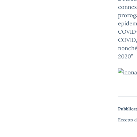
connes
proroga
epidem
COVID-1
COVID
nonché 
2020”
Pubblicat
Eccetto d