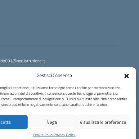
8de001@pec.istruzione.it
Gestisci Consenso
e migliori esperienze, utilizziamo tecnologie come i cookie per memorizzare e/o
 informazioni del dispositivo. Il consenso a queste tecnologie ci permetterà di
i come il comportamento di navigazione o ID unici su questo sito. Non acconsentire
consenso può influire negativamente su alcune caratteristiche e funzioni.
Idea e progetto di Designers Italia
cetta
Nega
Visualizza le preferenze
Cookie Policy
Privacy Policy