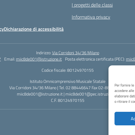
I progetti delle classi
Informativa privacy
cy
Dichiarazione di accessibilità
Indirizzo:
Via Corridoni 34/36 Milano
7
Email:
miic8de001@istruzione.it
Posta elettronica certificata (PEC):
miic
Codice fiscale: 80124970155
Istituto Omnicomprensivo Musicale Statale
Per fornire l
Via Corridoni 34/36 Milano | Tel. 02 88446647 Fax 02-88.440.328
accedere alle
miic8de001@istruzione.it | miic8de001@pec.istruzione.it
elaborare dat
C.F. 80124970155
o ritirare il 
Ac