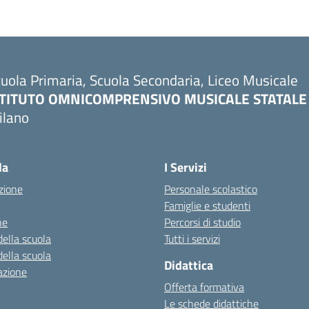
uola Primaria, Scuola Secondaria, Liceo Musicale
STITUTO OMNICOMPRENSIVO MUSICALE STATALE
ilano
Visita la pagina iniziale della scuola
la
I Servizi
zione
Personale scolastico
Famiglie e studenti
ne
Percorsi di studio
della scuola
Tutti i servizi
della scuola
Didattica
azione
Offerta formativa
Le schede didattiche