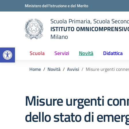
Vai ai contenuti
Vai al menu di navigazione
Vai al footer
Ministero dell'Istruzione e del Merito
Scuola Primaria, Scuola Second
ISTITUTO OMNICOMPRENSIVO
Milano
— Visita la pagina iniziale del
Open toolbar
ella scuola
Scuola
Servizi
Novità
Didattica
Home
Novità
Avvisi
Misure urgenti connes
Misure urgenti conn
dello stato di eme