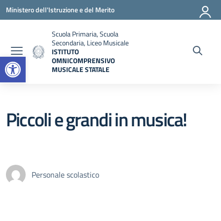
Vai ai contenuti
Vai al menu di navigazione
Vai al footer
Ministero dell'Istruzione e del Merito
Scuola Primaria, Scuola
Secondaria, Liceo Musicale
ISTITUTO
Open toolbar
OMNICOMPRENSIVO
MUSICALE STATALE
— Visita la pagina iniziale della scuola
Piccoli e grandi in musica!
Personale scolastico