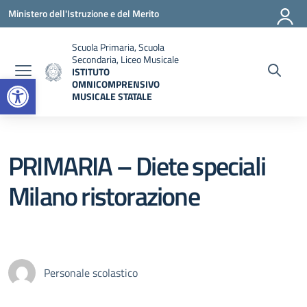
Vai ai contenuti
Vai al menu di navigazione
Vai al footer
Ministero dell'Istruzione e del Merito
Scuola Primaria, Scuola
Secondaria, Liceo Musicale
ISTITUTO
Open toolbar
OMNICOMPRENSIVO
MUSICALE STATALE
— Visita la pagina iniziale della scuola
PRIMARIA – Diete speciali
Milano ristorazione
Personale scolastico