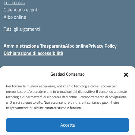
Le circolari
Calendario eventi
Albo online
Tutti gli argomenti
Amministrazione Trasparente
Albo online
Privacy Policy
Dichiarazione di accessibilità
Gestisci Consenso
Indirizzo:
Via Corridoni 34/36 Milano
Centralino:
02 88446647
Email:
miic8de001@istruzione.it
Per fornire le migliori esperienze, utilizziamo tecnologie come i cookie per
Posta elettronica certificata (PEC):
miic8de001@pec.istruzione.it
memorizzare e/o accedere alle informazioni del dispositivo. Il consenso a queste
tecnologie ci permetterà di elaborare dati come il comportamento di navigazione
Codice fiscale: 80124970155
o ID unici su questo sito. Non acconsentire o ritirare il consenso può influire
negativamente su alcune caratteristiche e funzioni.
Istituto Omnicomprensivo Musicale Statale
Via Corridoni 34/36 Milano | Tel. 02 88446647 Fax 02-88.440.328
miic8de001@istruzione.it | miic8de001@pec.istruzione.it
Accetta
C.F. 80124970155