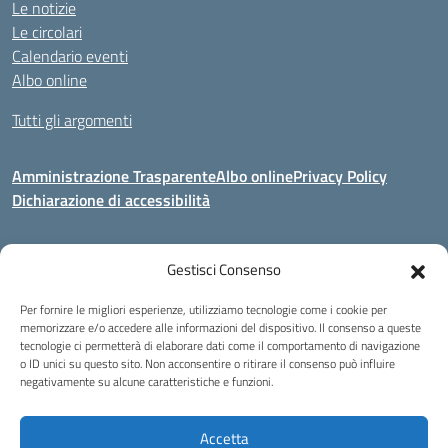
Le notizie
Le circolari
Calendario eventi
Albo online
Tutti gli argomenti
Amministrazione Trasparente
Albo online
Privacy Policy
Dichiarazione di accessibilità
Gestisci Consenso
Indirizzo:
Via Corridoni 34/36 Milano
Centralino:
02 88446647
Email:
miic8de001@istruzione.it
Per fornire le migliori esperienze, utilizziamo tecnologie come i cookie per
Posta elettronica certificata (PEC):
miic8de001@pec.istruzione.it
memorizzare e/o accedere alle informazioni del dispositivo. Il consenso a queste
tecnologie ci permetterà di elaborare dati come il comportamento di navigazione
Codice fiscale: 80124970155
o ID unici su questo sito. Non acconsentire o ritirare il consenso può influire
negativamente su alcune caratteristiche e funzioni.
Istituto Omnicomprensivo Musicale Statale
Via Corridoni 34/36 Milano | Tel. 02 88446647 Fax 02-88.440.328
miic8de001@istruzione.it | miic8de001@pec.istruzione.it
Accetta