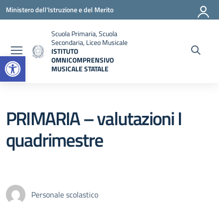
Vai ai contenuti
Vai al menu di navigazione
Vai al footer
Ministero dell'Istruzione e del Merito
Scuola Primaria, Scuola
Secondaria, Liceo Musicale
ISTITUTO
Open toolbar
OMNICOMPRENSIVO
MUSICALE STATALE
— Visita la pagina iniziale della scuola
PRIMARIA – valutazioni I
quadrimestre
Personale scolastico