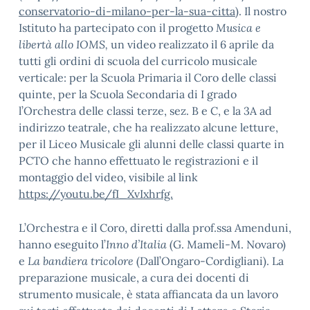
conservatorio-di-milano-per-la-sua-citta
).
Il nostro
Istituto ha partecipato con il progetto
Musica e
libertà allo IOMS,
un video realizzato il 6 aprile da
tutti gli ordini di scuola del curricolo musicale
verticale: per la Scuola Primaria il Coro delle classi
quinte, per la Scuola Secondaria di I grado
l’Orchestra delle classi terze, sez. B e C, e la 3A ad
indirizzo teatrale, che ha realizzato alcune letture,
per il Liceo Musicale gli alunni delle classi quarte in
PCTO che hanno effettuato le registrazioni e il
montaggio del video, visibile al link
https://youtu.be/fI_XvIxhrfg.
L’Orchestra e il Coro, diretti dalla prof.ssa Amenduni,
hanno eseguito l’
Inno d’Italia
(G. Mameli-M. Novaro)
e
La bandiera tricolore
(Dall’Ongaro-Cordigliani). La
preparazione musicale, a cura dei docenti di
strumento musicale, è stata affiancata da un lavoro