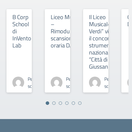
B Corp
Liceo Musicale
Il Liceo
O
School
–
Musicale “G.
D
di
Rimodulazione
Verdi” vince
InVento
scansione
il concorso
Lab
oraria DAD
strumentale
nazionale
“Città di
Giussano”
Personale
Personale
Personale
scolastico
scolastico
scolastico