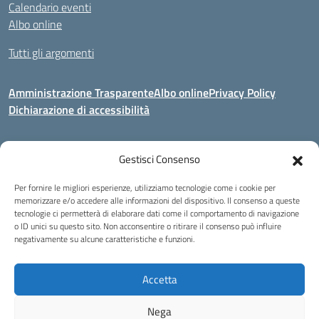
Calendario eventi
Albo online
Tutti gli argomenti
Amministrazione Trasparente
Albo online
Privacy Policy
Dichiarazione di accessibilità
Gestisci Consenso
Indirizzo:
Via Corridoni 34/36 Milano
Centralino:
02 88446647
Email:
miic8de001@istruzione.it
Per fornire le migliori esperienze, utilizziamo tecnologie come i cookie per
Posta elettronica certificata (PEC):
miic8de001@pec.istruzione.it
memorizzare e/o accedere alle informazioni del dispositivo. Il consenso a queste
tecnologie ci permetterà di elaborare dati come il comportamento di navigazione
Codice fiscale: 80124970155
o ID unici su questo sito. Non acconsentire o ritirare il consenso può influire
negativamente su alcune caratteristiche e funzioni.
Istituto Omnicomprensivo Musicale Statale
Via Corridoni 34/36 Milano | Tel. 02 88446647 Fax 02-88.440.328
miic8de001@istruzione.it | miic8de001@pec.istruzione.it
Accetta
C.F. 80124970155
Nega