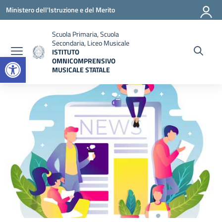
Vai ai contenuti
Vai al menu di navigazione
Vai al footer
Ministero dell'Istruzione e del Merito
Scuola Primaria, Scuola
Secondaria, Liceo Musicale
ISTITUTO
Open toolbar
OMNICOMPRENSIVO
MUSICALE STATALE
— Visita la pagina iniziale della scuola