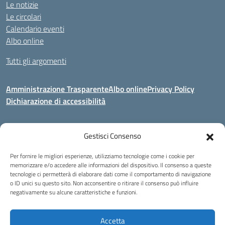
Le notizie
Le circolari
Calendario eventi
Albo online
Tutti gli argomenti
Amministrazione Trasparente
Albo online
Privacy Policy
Dichiarazione di accessibilità
Gestisci Consenso
Indirizzo:
Via Corridoni 34/36 Milano
Centralino:
02 88446647
Email:
miic8de001@istruzione.it
Per fornire le migliori esperienze, utilizziamo tecnologie come i cookie per
Posta elettronica certificata (PEC):
miic8de001@pec.istruzione.it
memorizzare e/o accedere alle informazioni del dispositivo. Il consenso a queste
tecnologie ci permetterà di elaborare dati come il comportamento di navigazione
Codice fiscale: 80124970155
o ID unici su questo sito. Non acconsentire o ritirare il consenso può influire
negativamente su alcune caratteristiche e funzioni.
Istituto Omnicomprensivo Musicale Statale
Via Corridoni 34/36 Milano | Tel. 02 88446647 Fax 02-88.440.328
miic8de001@istruzione.it | miic8de001@pec.istruzione.it
Accetta