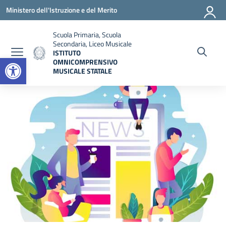
Vai ai contenuti
Vai al menu di navigazione
Vai al footer
Ministero dell'Istruzione e del Merito
Scuola Primaria, Scuola
Secondaria, Liceo Musicale
ISTITUTO
Open toolbar
OMNICOMPRENSIVO
MUSICALE STATALE
— Visita la pagina iniziale della scuola