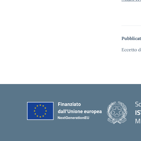
Pubblicat
Eccetto d
Sc
I
M
— 