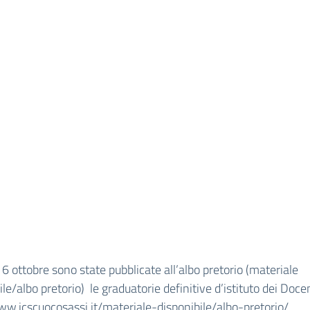
16 ottobre sono state pubblicate all’albo pretorio (materiale
ile/albo pretorio) le graduatorie definitive d’istituto dei Docen
ww.icscuocosassi.it/
materiale-disponibile/albo-
pretorio/