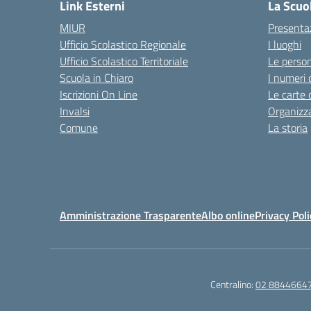
Link Esterni
La Scuo
MIUR
Presenta
Ufficio Scolastico Regionale
I luoghi
Ufficio Scolastico Territoriale
Le perso
Scuola in Chiaro
I numeri 
Iscrizioni On Line
Le carte 
Invalsi
Organizz
Comune
La storia
Amministrazione Trasparente
Albo online
Privacy Poli
Centralino:
02 8844664