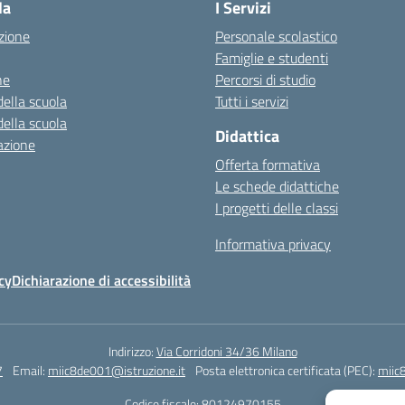
la
I Servizi
zione
Personale scolastico
Famiglie e studenti
ne
Percorsi di studio
della scuola
Tutti i servizi
della scuola
Didattica
azione
Offerta formativa
Le schede didattiche
I progetti delle classi
Informativa privacy
cy
Dichiarazione di accessibilità
Indirizzo:
Via Corridoni 34/36 Milano
7
Email:
miic8de001@istruzione.it
Posta elettronica certificata (PEC):
miic
Codice fiscale: 80124970155