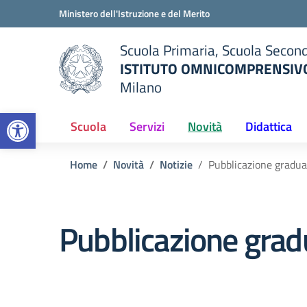
Vai ai contenuti
Vai al menu di navigazione
Vai al footer
Ministero dell'Istruzione e del Merito
Scuola Primaria, Scuola Second
ISTITUTO OMNICOMPRENSIVO
Milano
— Visita la pagina iniziale del
Open toolbar
ella scuola
Scuola
Servizi
Novità
Didattica
Home
Novità
Notizie
Pubblicazione graduat
Pubblicazione gradu