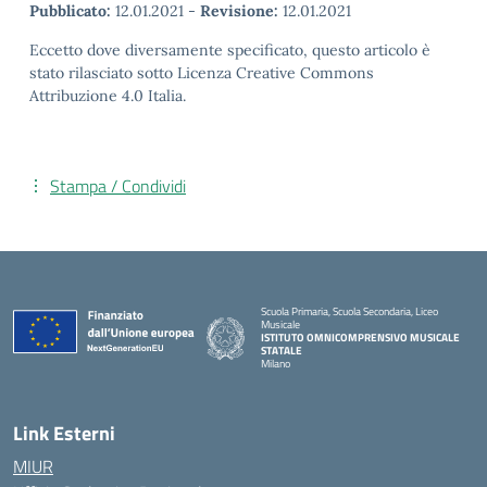
Pubblicato:
12.01.2021
-
Revisione:
12.01.2021
Eccetto dove diversamente specificato, questo articolo è
stato rilasciato sotto Licenza Creative Commons
Attribuzione 4.0 Italia.
Stampa / Condividi
Scuola Primaria, Scuola Secondaria, Liceo
Musicale
ISTITUTO OMNICOMPRENSIVO MUSICALE
STATALE
Milano
— Visita la pagina iniziale della scuola
Link Esterni
MIUR