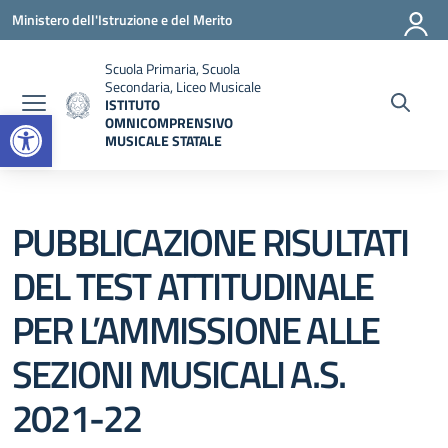
Vai ai contenuti
Vai al menu di navigazione
Vai al footer
Ministero dell'Istruzione e del Merito
Scuola Primaria, Scuola
Secondaria, Liceo Musicale
ISTITUTO
Open toolbar
OMNICOMPRENSIVO
MUSICALE STATALE
— Visita la pagina iniziale della scuola
PUBBLICAZIONE RISULTATI
DEL TEST ATTITUDINALE
PER L’AMMISSIONE ALLE
SEZIONI MUSICALI A.S.
2021-22