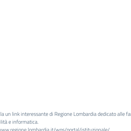
la un link interessante di Regione Lombardia dedicato alle fa
ilità e informatica.
/www.regione.lombardia.
it/wps/portal/istituzionale/