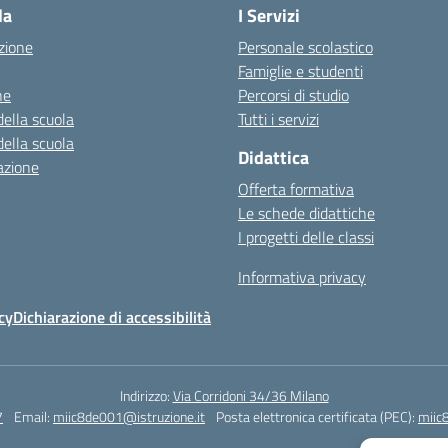
la
I Servizi
zione
Personale scolastico
Famiglie e studenti
ne
Percorsi di studio
della scuola
Tutti i servizi
della scuola
Didattica
azione
Offerta formativa
Le schede didattiche
I progetti delle classi
Informativa privacy
cy
Dichiarazione di accessibilità
Indirizzo:
Via Corridoni 34/36 Milano
7
Email:
miic8de001@istruzione.it
Posta elettronica certificata (PEC):
miic