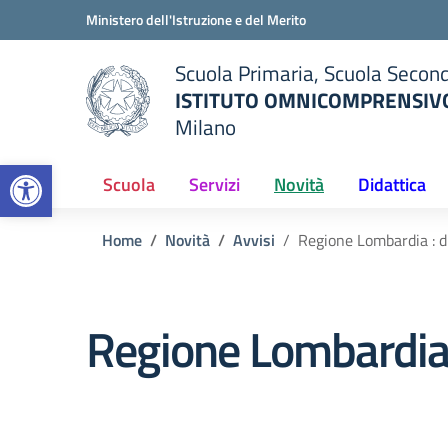
Vai ai contenuti
Vai al menu di navigazione
Vai al footer
Ministero dell'Istruzione e del Merito
Scuola Primaria, Scuola Second
ISTITUTO OMNICOMPRENSIVO
Milano
— Visita la pagina iniziale del
Open toolbar
ella scuola
Scuola
Servizi
Novità
Didattica
Home
Novità
Avvisi
Regione Lombardia : di
Regione Lombardia :