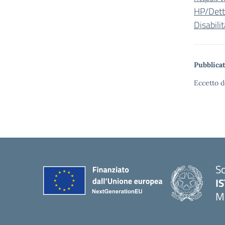
HP/Dett
Disabili
Pubblicat
Eccetto d
Sc
I
M
— 