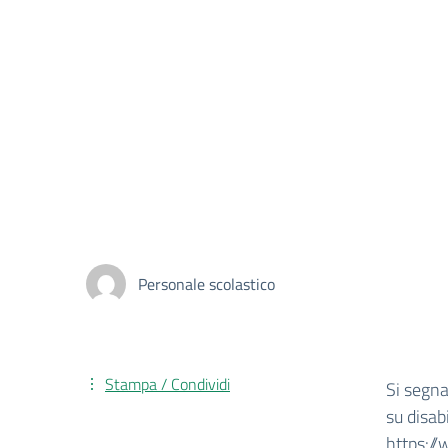
Personale scolastico
Stampa / Condividi
Si segna
su disab
https:/