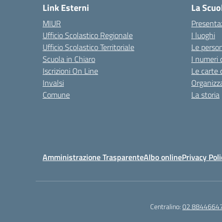
Link Esterni
La Scuo
MIUR
Presenta
Ufficio Scolastico Regionale
I luoghi
Ufficio Scolastico Territoriale
Le perso
Scuola in Chiaro
I numeri 
Iscrizioni On Line
Le carte 
Invalsi
Organizz
Comune
La storia
Amministrazione Trasparente
Albo online
Privacy Poli
Centralino:
02 8844664