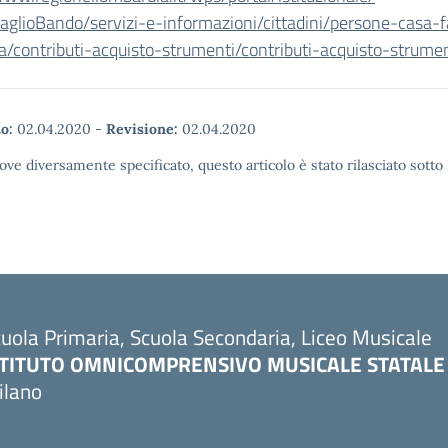
aglioBando/servizi-e-
informazioni/cittadini/
persone-casa-f
ta/contributi-
acquisto-strumenti/contributi-
acquisto-strumen
o:
02.04.2020
-
Revisione:
02.04.2020
ove diversamente specificato, questo articolo è stato rilasciato sott
uola Primaria, Scuola Secondaria, Liceo Musicale
STITUTO OMNICOMPRENSIVO MUSICALE STATALE
ilano
Visita la pagina iniziale della scuola