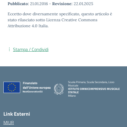
Pubblicato:
21.01.2016
-
Revisione:
22.01.2025
Eccetto dove diversamente specificato, questo articolo è
stato rilasciato sotto Licenza Creative Commons
Attribuzione 4.0 Italia.
Stampa / Condividi
Scuola Primaria, Scuola Secondaria, Liceo
Musicale
ISTITUTO OMNICOMPRENSIVO MUSICALE
STATALE
Milano
— Visita la pagina iniziale della scuola
Link Esterni
MIUR