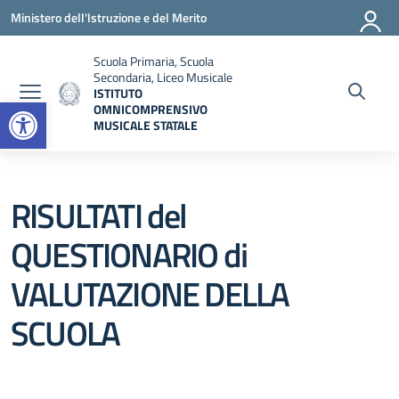
Vai ai contenuti
Vai al menu di navigazione
Vai al footer
Ministero dell'Istruzione e del Merito
Scuola Primaria, Scuola
Secondaria, Liceo Musicale
ISTITUTO
Open toolbar
OMNICOMPRENSIVO
MUSICALE STATALE
— Visita la pagina iniziale della scuola
RISULTATI del
QUESTIONARIO di
VALUTAZIONE DELLA
SCUOLA