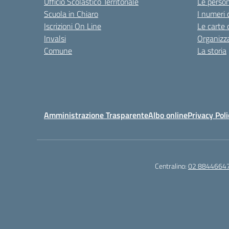
Ufficio Scolastico Territoriale
Le perso
Scuola in Chiaro
I numeri 
Iscrizioni On Line
Le carte 
Invalsi
Organizz
Comune
La storia
Amministrazione Trasparente
Albo online
Privacy Poli
Centralino:
02 8844664