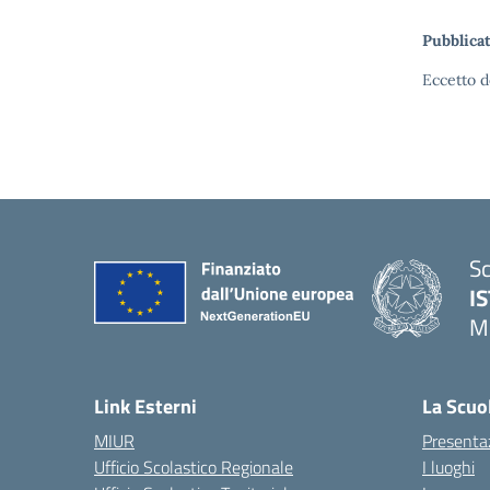
Pubblicat
Eccetto d
Sc
I
M
— 
Link Esterni
La Scuo
MIUR
Presenta
Ufficio Scolastico Regionale
I luoghi