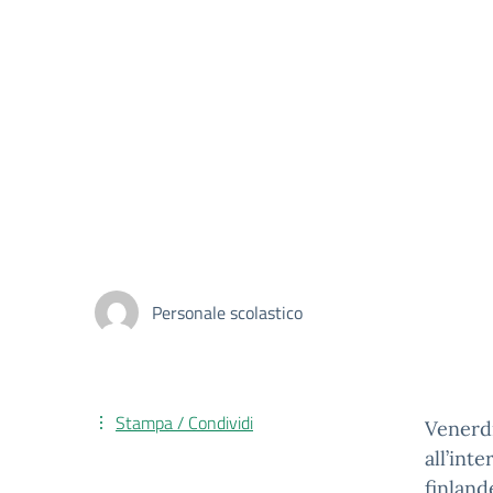
Personale scolastico
Stampa / Condividi
Venerdì
all’int
finland