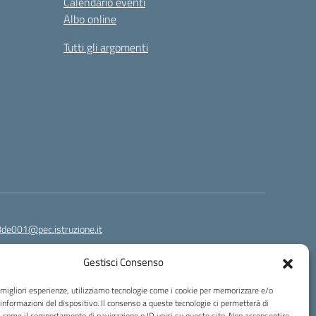
Calendario eventi
Albo online
Tutti gli argomenti
8de001@pec.istruzione.it
Gestisci Consenso
e migliori esperienze, utilizziamo tecnologie come i cookie per memorizzare e/o
 informazioni del dispositivo. Il consenso a queste tecnologie ci permetterà di
i come il comportamento di navigazione o ID unici su questo sito. Non acconsentire