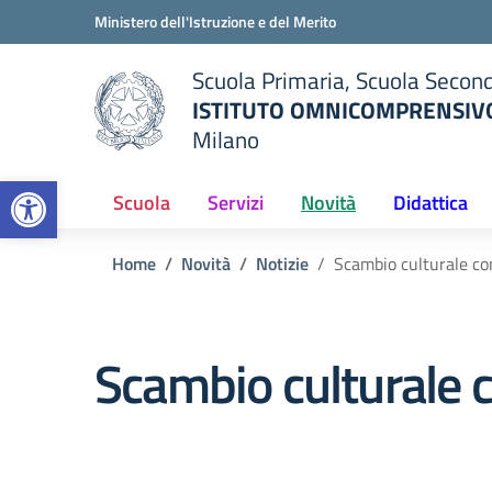
Vai ai contenuti
Vai al menu di navigazione
Vai al footer
Ministero dell'Istruzione e del Merito
Scuola Primaria, Scuola Second
ISTITUTO OMNICOMPRENSIVO
Milano
— Visita la pagina iniziale del
Open toolbar
ella scuola
Scuola
Servizi
Novità
Didattica
Home
Novità
Notizie
Scambio culturale con
Scambio culturale c