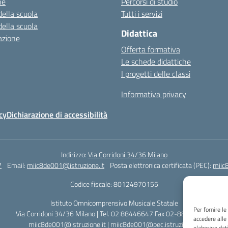
ne
Percorsi di studio
della scuola
Tutti i servizi
della scuola
Didattica
azione
Offerta formativa
Le schede didattiche
I progetti delle classi
Informativa privacy
cy
Dichiarazione di accessibilità
Indirizzo:
Via Corridoni 34/36 Milano
7
Email:
miic8de001@istruzione.it
Posta elettronica certificata (PEC):
miic
Codice fiscale: 80124970155
Istituto Omnicomprensivo Musicale Statale
Per fornire l
Via Corridoni 34/36 Milano | Tel. 02 88446647 Fax 02-88.440.328
accedere alle
miic8de001@istruzione.it | miic8de001@pec.istruzione.it
elaborare dat