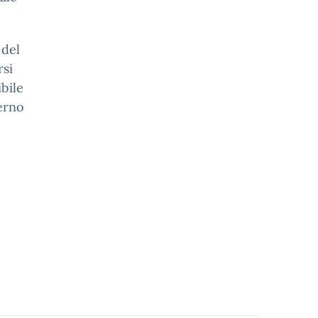
 del
rsi
bile
terno