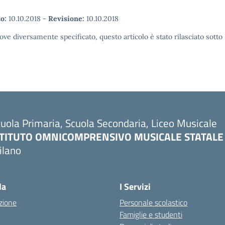
o:
10.10.2018
-
Revisione:
10.10.2018
ove diversamente specificato, questo articolo è stato rilasciato sott
uola Primaria, Scuola Secondaria, Liceo Musicale
STITUTO OMNICOMPRENSIVO MUSICALE STATALE
ilano
Visita la pagina iniziale della scuola
la
I Servizi
zione
Personale scolastico
Famiglie e studenti