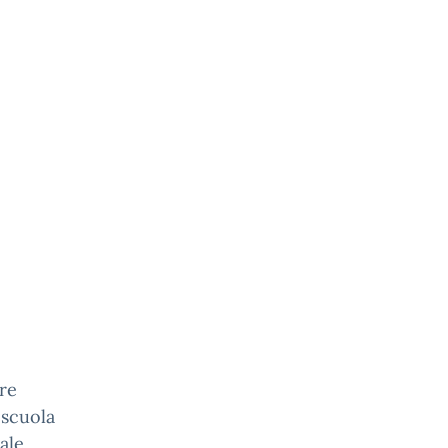
are
 scuola
ale