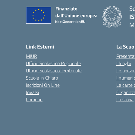
Sc
I
M
— 
Link Esterni
La Scuo
MIUR
Presenta
Ufficio Scolastico Regionale
I luoghi
Ufficio Scolastico Territoriale
Le perso
Scuola in Chiaro
I numeri 
Iscrizioni On Line
Le carte 
Invalsi
Organizz
Comune
La storia