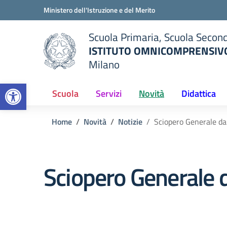
Vai ai contenuti
Vai al menu di navigazione
Vai al footer
Ministero dell'Istruzione e del Merito
Scuola Primaria, Scuola Second
ISTITUTO OMNICOMPRENSIVO
Milano
— Visita la pagina iniziale del
Open toolbar
ella scuola
Scuola
Servizi
Novità
Didattica
Home
Novità
Notizie
Sciopero Generale da
Sciopero Generale 