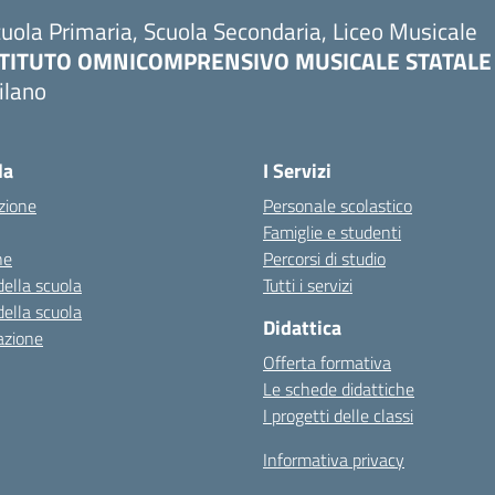
uola Primaria, Scuola Secondaria, Liceo Musicale
STITUTO OMNICOMPRENSIVO MUSICALE STATALE
ilano
Visita la pagina iniziale della scuola
la
I Servizi
zione
Personale scolastico
Famiglie e studenti
ne
Percorsi di studio
della scuola
Tutti i servizi
della scuola
Didattica
azione
Offerta formativa
Le schede didattiche
I progetti delle classi
Informativa privacy