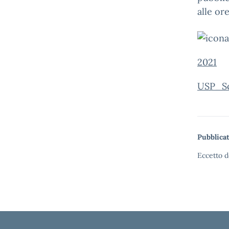
alle or
2021
USP_Sci
Pubblicat
Eccetto d