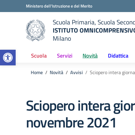
Vai ai contenuti
Vai al menu di navigazione
Vai al footer
Ministero dell'Istruzione e del Merito
Scuola Primaria, Scuola Second
ISTITUTO OMNICOMPRENSIVO
Milano
— Visita la pagina iniziale del
Open toolbar
ella scuola
Scuola
Servizi
Novità
Didattica
Home
Novità
Avvisi
Sciopero intera gior
Sciopero intera gio
novembre 2021