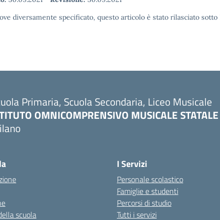
ove diversamente specificato, questo articolo è stato rilasciato sott
uola Primaria, Scuola Secondaria, Liceo Musicale
STITUTO OMNICOMPRENSIVO MUSICALE STATALE
ilano
Visita la pagina iniziale della scuola
la
I Servizi
zione
Personale scolastico
Famiglie e studenti
ne
Percorsi di studio
della scuola
Tutti i servizi