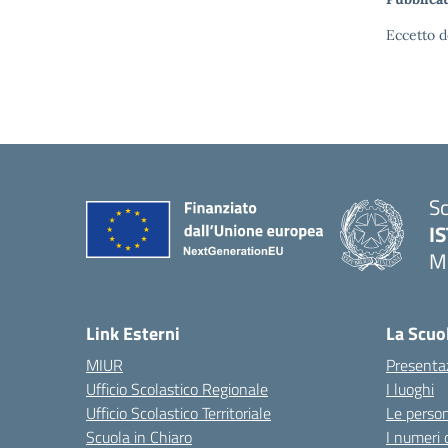
Eccetto d
Sc
I
M
— 
Link Esterni
La Scuo
MIUR
Presenta
Ufficio Scolastico Regionale
I luoghi
Ufficio Scolastico Territoriale
Le perso
Scuola in Chiaro
I numeri 