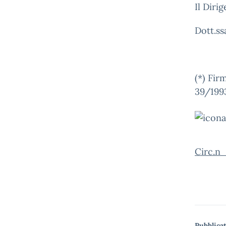
Il Diri
Dott.ss
(*) Firm
39/199
Circ.n_
Pubblicat