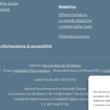
della scuola
Didattica
azione
Offerta formativa
Le schede didattiche
I progetti delle classi
Informativa privacy
cy
Dichiarazione di accessibilità
Indirizzo:
Via Corridoni 34/36 Milano
7
Email:
miic8de001@istruzione.it
Posta elettronica certificata (PEC):
miic
Codice fiscale: 80124970155
Istituto Omnicomprensivo Musicale Statale
Per fornire l
Via Corridoni 34/36 Milano | Tel. 02 88446647 Fax 02-88.440.328
accedere alle
miic8de001@istruzione.it | miic8de001@pec.istruzione.it
elaborare dat
C.F. 80124970155
o ritirare il 