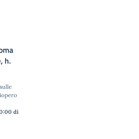
Roma
, h.
sulle
ciopero
10:00 di