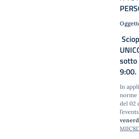
PERSO
Oggett
Sciop
UNICO
sotto 
9:00.
In appl
norme d
del 02
l’event
venerd
MIIC8