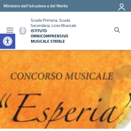
Vai ai contenuti
Vai al menu di navigazione
Vai al footer
Ministero dell'Istruzione e del Merito
Scuola Primaria, Scuola
Secondaria, Liceo Musicale
ISTITUTO
Open toolbar
OMNICOMPRENSIVO
MUSICALE STATALE
— Visita la pagina iniziale della scuola