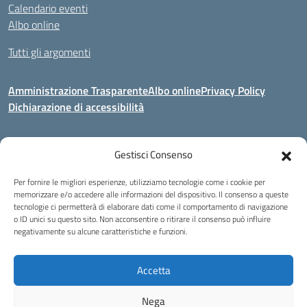
Calendario eventi
Albo online
Tutti gli argomenti
Amministrazione Trasparente
Albo online
Privacy Policy
Dichiarazione di accessibilità
Gestisci Consenso
Indirizzo:
Via Corridoni 34/36 Milano
Centralino:
02 88446647
Email:
miic8de001@istruzione.it
Per fornire le migliori esperienze, utilizziamo tecnologie come i cookie per
Posta elettronica certificata (PEC):
miic8de001@pec.istruzione.it
memorizzare e/o accedere alle informazioni del dispositivo. Il consenso a queste
tecnologie ci permetterà di elaborare dati come il comportamento di navigazione
Codice fiscale: 80124970155
o ID unici su questo sito. Non acconsentire o ritirare il consenso può influire
negativamente su alcune caratteristiche e funzioni.
Istituto Omnicomprensivo Musicale Statale
Via Corridoni 34/36 Milano | Tel. 02 88446647 Fax 02-88.440.328
miic8de001@istruzione.it | miic8de001@pec.istruzione.it
Accetta
C.F. 80124970155
Nega